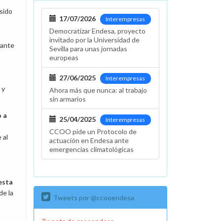
sido
17/07/2026
Interempresas
Democratizar Endesa, proyecto
invitado por la Universidad de
tante
Sevilla para unas jornadas
europeas
27/06/2025
Interempresas
 y
Ahora más que nunca: al trabajo
sin armarios
 a
25/04/2025
Interempresas
CCOO pide un Protocolo de
 al
actuación en Endesa ante
emergencias climatológicas
esta
de la
Tweets por @ccooendesa