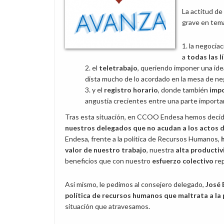
La actitud de
grave en tema
la negocia
a
todas las l
el
teletrabajo
, queriendo imponer una id
dista mucho de lo acordado en la mesa de ne
y el
registro horario
, donde también
imp
angustia crecientes entre una parte importan
Tras esta situación, en CCOO Endesa hemos decidi
nuestros delegados que no acudan a los actos de
Endesa, frente a la política de Recursos Humanos,
valor de nuestro trabajo
, nuestra
alta producti
beneficios que con nuestro
esfuerzo colectivo
rep
Así mismo, le pedimos al consejero delegado,
José 
política de recursos humanos que maltrata a la p
situación que atravesamos.