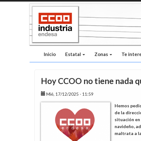
Pasar
al
contenido
principal
Inicio
Estatal
Zonas
Te inter
Hoy CCOO no tiene nada q
Mié, 17/12/2025 - 11:59
Hemos pedido
de la direcci
situación en
navideño, a
maltrata a la