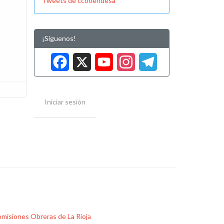
Tweets de ccooendesa
¡Síguenos!
Facebook
X
YouTube
Instag
Tele
Iniciar sesión
misiones Obreras de La Rioja