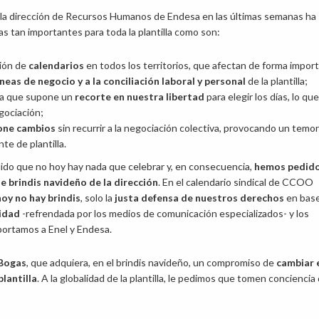
 la dirección de Recursos Humanos de Endesa en las últimas semanas ha 
s tan importantes para toda la plantilla como son:
ción de
calendarios
en todos los territorios, que afectan de forma impor
íneas de negocio y a la conciliación laboral y personal
de la plantilla;
ea que supone un
recorte en nuestra libertad
para elegir los días, lo que
gociación;
one cambios
sin recurrir a la negociación colectiva, provocando un temor
te de plantilla.
do que no hoy hay nada que celebrar y, en consecuencia,
hemos pedido
 brindis navideño de la dirección
. En el calendario sindical de CCOO
hoy no hay brindis
, solo la
justa defensa de nuestros derechos
en base
vidad
-refrendada por los medios de comunicación especializados- y los
ortamos a Enel y Endesa.
Bogas
, que adquiera, en el brindis navideño, un compromiso de
cambiar 
lantilla
. A la globalidad de la plantilla, le pedimos que tomen conciencia 