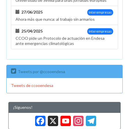
Universidad de Sevilla para unas jornadas europeas
27/06/2025
Interempresas
Ahora más que nunca: al trabajo sin armarios
25/04/2025
Interempresas
CCOO pide un Protocolo de actuación en Endesa
ante emergencias climatológicas
Tweets por @ccooendesa
Tweets de ccooendesa
¡Síguenos!
Facebook
X
YouTub
Insta
Tele