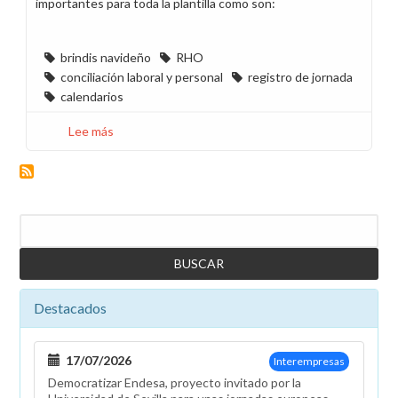
importantes para toda la plantilla como son:
brindis navideño
RHO
conciliación laboral y personal
registro de jornada
calendarios
Lee más
sobre
Hoy
CCOO
no
tiene
Buscar
nada
que
celebrar
Destacados
17/07/2026
Interempresas
Democratizar Endesa, proyecto invitado por la