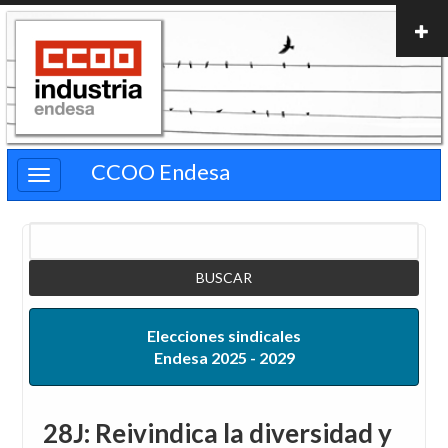
Pasar
al
contenido
principal
CCOO Endesa
Buscar
Elecciones sindicales
Endesa 2025 - 2029
28J: Reivindica la diversidad y