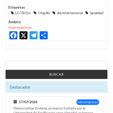
Etiquetas
LGTBIQ+
Orgullo
día internacional
Igualdad
Ámbito
Interempresas
Facebook
X
Telegram
Share
Buscar
Destacados
17/07/2026
Interempresas
Democratizar Endesa, proyecto invitado por la
Universidad de Sevilla para unas jornadas europeas