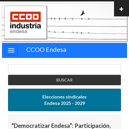
Pasar
al
contenido
principal
CCOO Endesa
Buscar
Elecciones sindicales
Endesa 2025 - 2029
“Democratizar Endesa”: Participación,