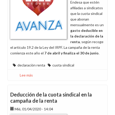
Endesa que estén
renta,
afiliadas a sindicatos
que
que la cuota sindical
empieza
que abonan
el
mensualmente es un
6
gasto deducible en
de
la declaración de la
abril
renta
, según recoge
el artículo 19.2 de la Ley del IRPF. La campaña de la renta
comienza este año el
7 de abril y finaliza el 30 de junio
.
declaración renta
cuota sindical
Lee más
sobre
Deducción
de
la
Deducción de la cuota sindical en la
cuota
campaña de la renta
sindical
Mié, 01/04/2020 - 14:04
en
la