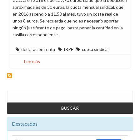
CCOO en 2016 es de 137,70 euros. Dado que la deducción
aproximada es de 50 euros, la cuota mensual sindical, que
en 2016 ascendió a 11,50 al mes, tuvo un coste real de
unos 8 euros. Se recuerda que no es necesario aportar
ningún justificante de pago, basta poner la cantidad en la
casilla correspondiente.
declaración renta
IRPF
cuota sindical
Lee más
sobre
Deducción
Cuota
Sindical
en
Buscar
la
Campaña
de
la
Destacados
Declaración
de
la