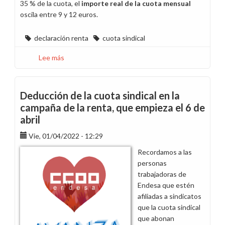
35 % de la cuota, el
importe real de la cuota mensual
oscila entre 9 y 12 euros.
declaración renta
cuota sindical
Lee más
sobre
Deducción
de
la
Deducción de la cuota sindical en la
cuota
campaña de la renta, que empieza el 6 de
sindical
abril
en
la
Vie, 01/04/2022 - 12:29
campaña
Recordamos a las
de
personas
la
trabajadoras de
renta,
Endesa que estén
que
afiliadas a sindicatos
empieza
que la cuota sindical
el
que abonan
11