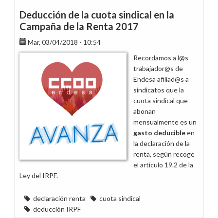
sindical
Deducción de la cuota sindical en la
es
Campaña de la Renta 2017
deducible
Mar, 03/04/2018 - 10:54
de
la
Recordamos a l@s
Renta,
trabajador@s de
cuya
Endesa afiliad@s a
campaña
sindicatos que la
empezó
cuota sindical que
el
abonan
martes
mensualmente es un
gasto deducible
en
la declaración de la
renta, según recoge
el artículo 19.2 de la
Ley del IRPF.
declaración renta
cuota sindical
deducción IRPF