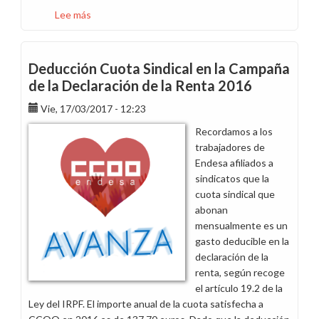
Lee más
sobre
Deducción
de
la
Deducción Cuota Sindical en la Campaña
cuota
de la Declaración de la Renta 2016
sindical
Vie, 17/03/2017 - 12:23
en
la
Recordamos a los
Campaña
trabajadores de
de
Endesa afiliados a
la
sindicatos que la
Renta
cuota sindical que
2017
abonan
mensualmente es un
gasto deducible en la
declaración de la
renta, según recoge
el artículo 19.2 de la
Ley del IRPF. El importe anual de la cuota satisfecha a