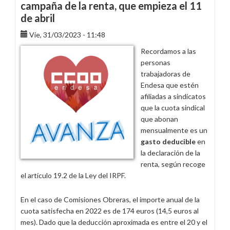
campaña de la renta, que empieza el 11
renta
de abril
empezó
ayer
Vie, 31/03/2023 - 11:48
y
Recordamos a las
tu
personas
cuota
trabajadoras de
sindical
Endesa que estén
deduce
afiliadas a sindicatos
que la cuota sindical
que abonan
mensualmente es un
gasto deducible
en
la declaración de la
renta, según recoge
el artículo 19.2 de la Ley del IRPF.
En el caso de Comisiones Obreras, el importe anual de la
cuota satisfecha en 2022 es de 174 euros (14,5 euros al
mes). Dado que la deducción aproximada es entre el 20 y el