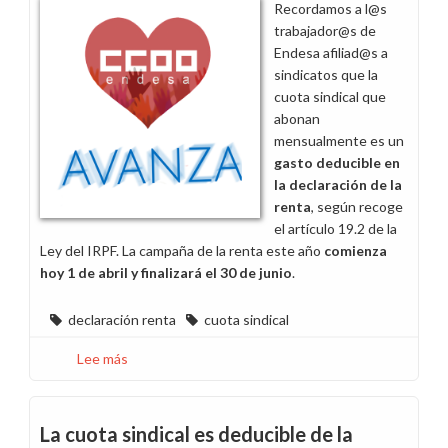
Recordamos a l@s
campaña
trabajador@s de
de
Endesa afiliad@s a
la
sindicatos que la
renta
cuota sindical que
2021
abonan
mensualmente es un
gasto deducible en
la declaración de la
renta
, según recoge
el artículo 19.2 de la
Ley del IRPF. La campaña de la renta este año
comienza
hoy 1 de abril
y finalizará el 30 de junio
.
declaración renta
cuota sindical
Lee más
sobre
Deducción
de
la
La cuota sindical es deducible de la
cuota