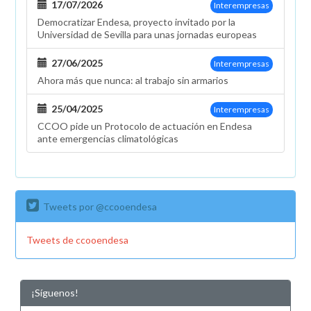
17/07/2026
Interempresas
Renta
Democratizar Endesa, proyecto invitado por la
2016
Universidad de Sevilla para unas jornadas europeas
27/06/2025
Interempresas
Ahora más que nunca: al trabajo sin armarios
25/04/2025
Interempresas
CCOO pide un Protocolo de actuación en Endesa
ante emergencias climatológicas
Tweets por @ccooendesa
Tweets de ccooendesa
¡Síguenos!