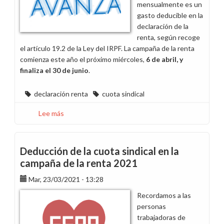
mensualmente es un
de
gasto deducible en la
abril
declaración de la
renta, según recoge
el artículo 19.2 de la Ley del IRPF. La campaña de la renta
comienza este año el próximo miércoles,
6 de abril, y
finaliza el 30 de junio
.
declaración renta
cuota sindical
Lee más
sobre
Deducción
de
la
Deducción de la cuota sindical en la
cuota
campaña de la renta 2021
sindical
Mar, 23/03/2021 - 13:28
en
la
Recordamos a las
campaña
personas
de
trabajadoras de
la