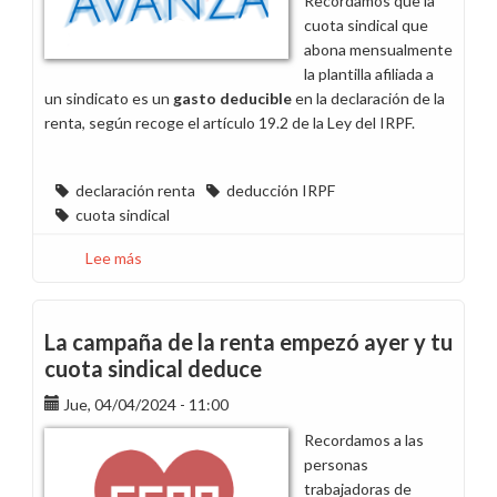
Recordamos que la
cuota sindical que
abona mensualmente
la plantilla afiliada a
un sindicato es un
gasto deducible
en la declaración de la
renta, según recoge el artículo 19.2 de la Ley del IRPF.
declaración renta
deducción IRPF
cuota sindical
Lee más
sobre
La
cuota
sindical
La campaña de la renta empezó ayer y tu
deduce
cuota sindical deduce
en
Jue, 04/04/2024 - 11:00
la
declaración
Recordamos a las
de
personas
la
trabajadoras de