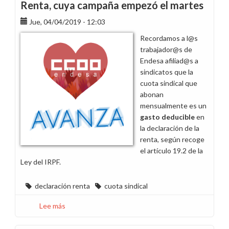
Renta, cuya campaña empezó el martes
sindical
Jue, 04/04/2019 - 12:03
en
la
Recordamos a l@s
campaña
trabajador@s de
de
Endesa afiliad@s a
la
sindicatos que la
renta
cuota sindical que
abonan
mensualmente es un
gasto deducible
en
la declaración de la
renta, según recoge
el artículo 19.2 de la
Ley del IRPF.
declaración renta
cuota sindical
Lee más
sobre
La
cuota