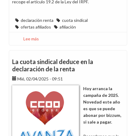
recoge el artículo 19.2 de la Ley del IRPF.
declaración renta
cuota sindical
ofertas afiliados
afiliación
Lee más
sobre
La
cuota
sindical
La cuota sindical deduce en la
deduce
declaración de la renta
en
Mié, 02/04/2025 - 09:51
la
declaración
Hoy arranca la
de
campaña de 2025.
la
Novedad este año
renta
es que se puede
abonar por bizzum,
si sale a pagar.