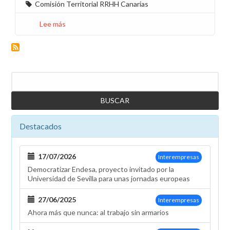
Comisión Territorial RRHH Canarias
Lee más
sobre
Aprobados
los
Conceptos
Salariales
Buscar
de
Unelco
2017
y
Destacados
Reunión
Comisión
Territorial
17/07/2026
Interempresas
RHO
Democratizar Endesa, proyecto invitado por la
Universidad de Sevilla para unas jornadas europeas
27/06/2025
Interempresas
Ahora más que nunca: al trabajo sin armarios