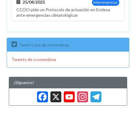
25/04/2025
Interempresas
CCOO pide un Protocolo de actuación en Endesa
ante emergencias climatológicas
Tweets por @ccooendesa
Tweets de ccooendesa
¡Síguenos!
Facebook
X
YouTub
Insta
Tele