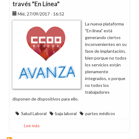
del
través "En Línea"
absentismo
Mié, 27/09/2017 - 16:52
en
Endesa
La nueva plataforma
en
"En línea" está
2025
generando ciertos
inconvenientes en su
fase de implantación,
bien porque no todos
los servicios están
plenamente
integrados, o porque
no todos los
trabajadores
disponen de dispositivos para ello.
Salud Laboral
baja laboral
partes médicos
Lee más
sobre
Gestión