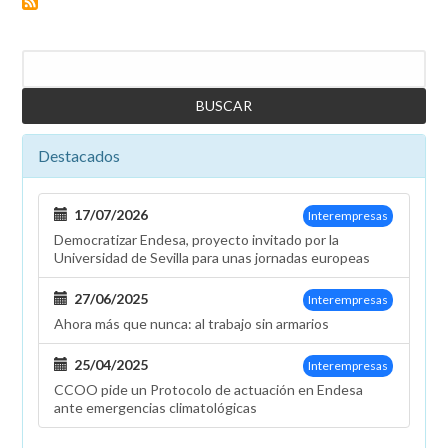
de
los
partes
Buscar
de
baja
médica
a
través
Destacados
"En
Línea"
17/07/2026
Interempresas
Democratizar Endesa, proyecto invitado por la
Universidad de Sevilla para unas jornadas europeas
27/06/2025
Interempresas
Ahora más que nunca: al trabajo sin armarios
25/04/2025
Interempresas
CCOO pide un Protocolo de actuación en Endesa
ante emergencias climatológicas