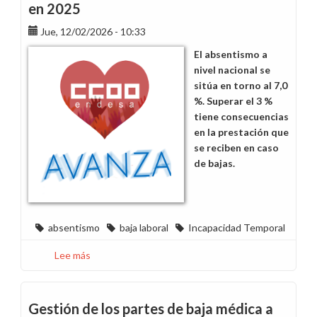
en 2025
Jue, 12/02/2026 - 10:33
El absentismo a
nivel nacional se
sitúa en torno al 7,0
%. Superar el 3 %
tiene consecuencias
en la prestación que
se reciben en caso
de bajas.
absentismo
baja laboral
Incapacidad Temporal
Lee más
sobre
3,14
%,
dato
Gestión de los partes de baja médica a