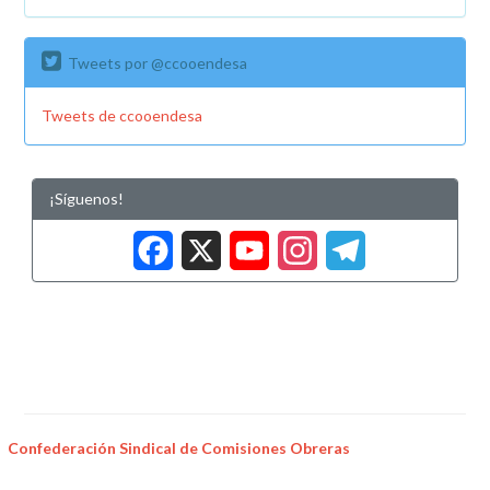
Tweets por @ccooendesa
Tweets de ccooendesa
¡Síguenos!
Facebook
X
YouTub
Insta
Tele
Confederación Sindical de Comisiones Obreras