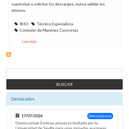
supervisar y solicitar los descargos, nunca validar los
mismos.
RHO
Técnico Especialista
Comisión de Materias Concretas
Lee más
sobre
Sobre
las
funciones
de
Buscar
los
Técnicos
Especialistas
Destacados
17/07/2026
Interempresas
Democratizar Endesa, proyecto invitado por la
Universidad de Sevilla para unas jornadas europeas