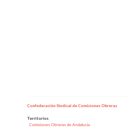
Navidad
trabajadores
a
turnos
y
retén
Confederación Sindical de Comisiones Obreras
Territorios
Comisiones Obreras de Andalucía