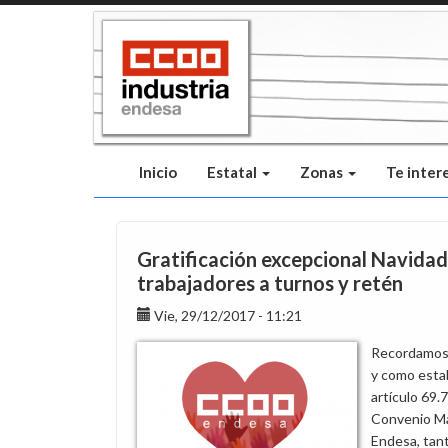
Pasar
al
contenido
principal
Inicio
Estatal
Zonas
Te inter
Gratificación excepcional Navidad
trabajadores a turnos y retén
Vie, 29/12/2017 - 11:21
Recordamos 
y como esta
artículo 69.7
Convenio M
Endesa, tant