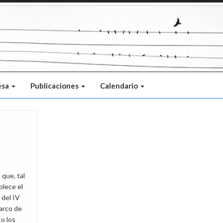
esa
Publicaciones
Calendario
que, tal
blece el
 del IV
arco de
o los