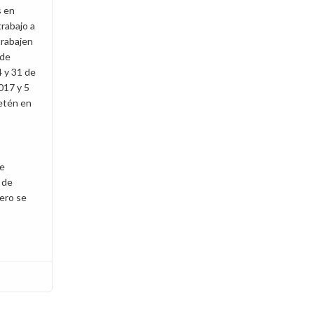
s en
rabajo a
trabajen
 de
 y 31 de
017 y 5
etén en
de
 de
nero se