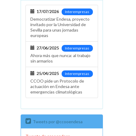
17/07/2026
Interempresas
Democratizar Endesa, proyecto
invitado por la Universidad de
Sevilla para unas jornadas
europeas
27/06/2025
Interempresas
Ahora más que nunca: al trabajo
sin armarios
25/04/2025
Interempresas
CCOO pide un Protocolo de
actuación en Endesa ante
emergencias climatológicas
Tweets por @ccooendesa