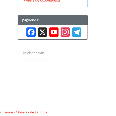
Tweets de ccooendesa
¡Síguenos!
Facebook
X
YouTube
Instag
Tele
Iniciar sesión
misiones Obreras de La Rioja