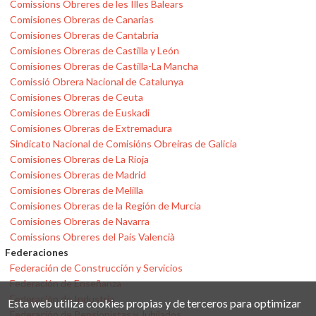
Comissions Obreres de les Illes Balears
Comisiones Obreras de Canarias
Comisiones Obreras de Cantabria
Comisiones Obreras de Castilla y León
Comisiones Obreras de Castilla-La Mancha
Comissió Obrera Nacional de Catalunya
Comisiones Obreras de Ceuta
Comisiones Obreras de Euskadi
Comisiones Obreras de Extremadura
Sindicato Nacional de Comisións Obreiras de Galicia
Comisiones Obreras de La Rioja
Comisiones Obreras de Madrid
Comisiones Obreras de Melilla
Comisiones Obreras de la Región de Murcia
Comisiones Obreras de Navarra
Comissions Obreres del País Valencià
Federaciones
Federación de Construcción y Servicios
Federación de Enseñanza
Federación de Industria
Esta web utiliza cookies propias y de terceros para optimizar
Federación de Pensionistas y Jubilados