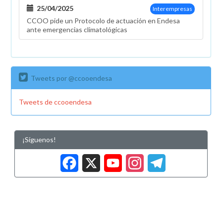
25/04/2025
Interempresas
CCOO pide un Protocolo de actuación en Endesa
ante emergencias climatológicas
Tweets por @ccooendesa
Tweets de ccooendesa
¡Síguenos!
Facebook
X
YouTub
Insta
Tele