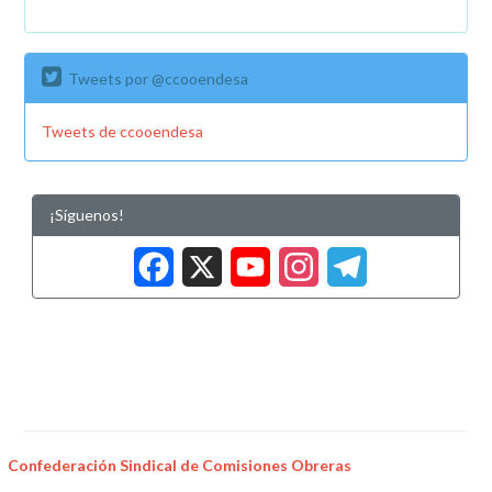
Tweets por @ccooendesa
Tweets de ccooendesa
¡Síguenos!
Facebook
X
YouTub
Insta
Tele
Confederación Sindical de Comisiones Obreras