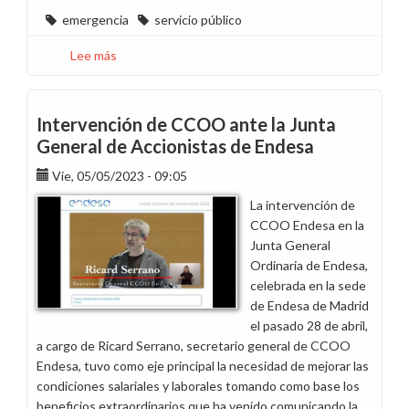
emergencia
servicio público
Lee más
sobre
Reconocimiento
y
agradecimiento
Intervención de CCOO ante la Junta
a
General de Accionistas de Endesa
los
Vie, 05/05/2023 - 09:05
equipos
de
La intervención de
Endesa
CCOO Endesa en la
desplazados
Junta General
a
Ordinaria de Endesa,
Portugal
celebrada en la sede
durante
de Endesa de Madrid
las
el pasado 28 de abril,
tormentas
a cargo de Ricard Serrano, secretario general de CCOO
Endesa, tuvo como eje principal la necesidad de mejorar las
condiciones salariales y laborales tomando como base los
beneficios extraordinarios que ha venido comunicando la