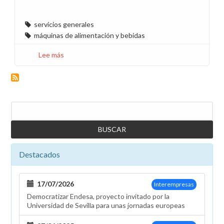
servicios generales
máquinas de alimentación y bebidas
Lee más
sobre
Esperamos
un
ajuste
de
Buscar
los
precios
en
las
Destacados
máquinas
de
bebidas
17/07/2026
Interempresas
y
Democratizar Endesa, proyecto invitado por la
alimentos
Universidad de Sevilla para unas jornadas europeas
tras
la