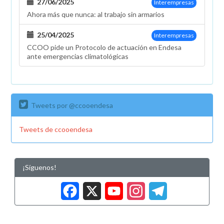
27/06/2025
Interempresas
desproporcionada
Ahora más que nunca: al trabajo sin armarios
subida
de
25/04/2025
Interempresas
la
CCOO pide un Protocolo de actuación en Endesa
semana
ante emergencias climatológicas
pasada
Tweets por @ccooendesa
Tweets de ccooendesa
¡Síguenos!
Facebook
X
YouTub
Insta
Tele