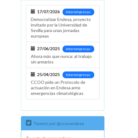
17/07/2026
Interempresas
Democratizar Endesa, proyecto
invitado por la Universidad de
Sevilla para unas jornadas
europeas
27/06/2025
Interempresas
Ahora más que nunca: al trabajo
sin armarios
25/04/2025
Interempresas
CCOO pide un Protocolo de
actuación en Endesa ante
emergencias climatológicas
Tweets por @ccooendesa