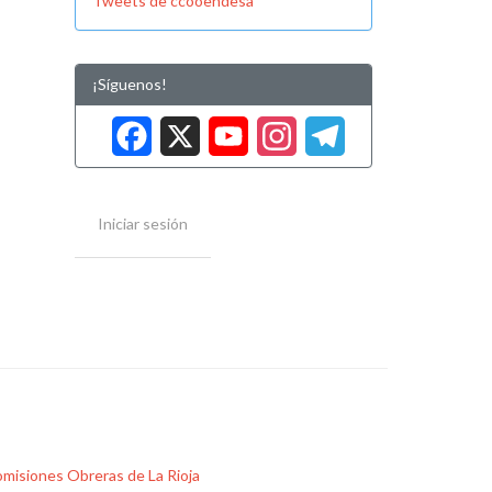
Tweets de ccooendesa
¡Síguenos!
Facebook
X
YouTube
Instag
Tele
Iniciar sesión
misiones Obreras de La Rioja