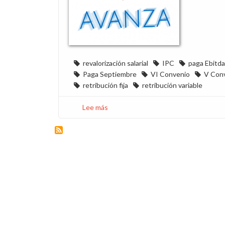
revalorización salarial
IPC
paga Ebitda
Paga Septiembre
VI Convenio
V Con
retribución fija
retribución variable
Lee más
sobre
En
Endesa
perdemos
poder
adquisitivo