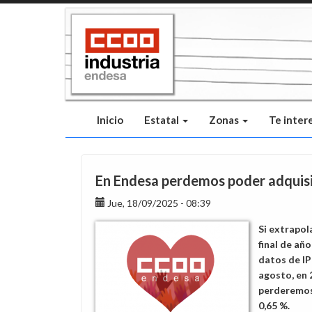
Pasar
al
contenido
principal
Inicio
Estatal
Zonas
Te inter
En Endesa perdemos poder adquis
Jue, 18/09/2025 - 08:39
Si extrapo
final de año
datos de I
agosto, en 
perderemos
0,65 %.