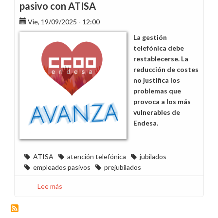
pasivo con ATISA
Vie, 19/09/2025 - 12:00
La gestión
telefónica debe
restablecerse. La
reducción de costes
no justifica los
problemas que
provoca a los más
vulnerables de
Endesa.
ATISA
atención telefónica
jubilados
empleados pasivos
prejubilados
Lee más
sobre
Denunciamos
los