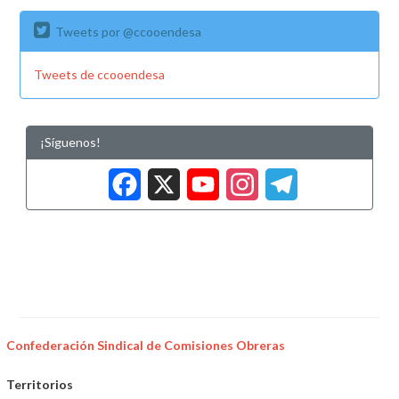
Tweets por @ccooendesa
Tweets de ccooendesa
¡Síguenos!
Facebook
X
YouTub
Insta
Tele
Confederación Sindical de Comisiones Obreras
Territorios