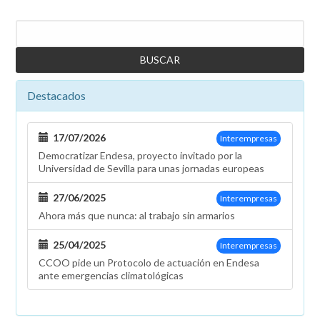
problemas
del
Buscar
personal
pasivo
con
ATISA
Destacados
17/07/2026
Interempresas
Democratizar Endesa, proyecto invitado por la
Universidad de Sevilla para unas jornadas europeas
27/06/2025
Interempresas
Ahora más que nunca: al trabajo sin armarios
25/04/2025
Interempresas
CCOO pide un Protocolo de actuación en Endesa
ante emergencias climatológicas