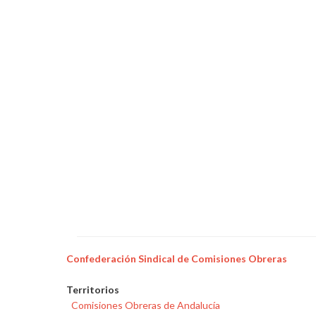
cuestión
de
pelotas!
Confederación Sindical de Comisiones Obreras
Territorios
Comisiones Obreras de Andalucía