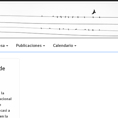
esa
Publicaciones
Calendario
 de
 la
acional
e
casi a
en la