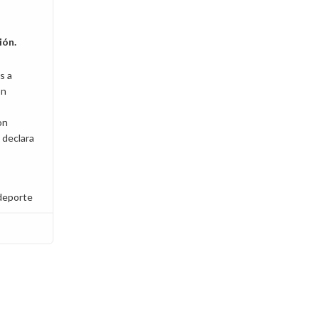
ión.
s a
on
on
 declara
deporte