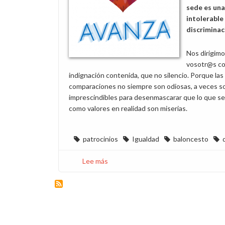
sede es una
intolerable
discriminac
Nos dirigimo
vosotr@s c
indignación contenida, que no silencio. Porque las
comparaciones no siempre son odiosas, a veces s
imprescindibles para desenmascarar que lo que se
como valores en realidad son miserias.
patrocinios
Igualdad
baloncesto
Lee más
sobre
¡El
baloncesto
no
es
solo