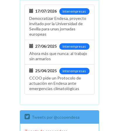
17/07/2026
Interempresas
Democratizar Endesa, proyecto
invitado por la Universidad de
Sevilla para unas jornadas
europeas
27/06/2025
Interempresas
Ahora más que nunca: al trabajo
sin armarios
25/04/2025
Interempresas
CCOO pide un Protocolo de
actuación en Endesa ante
emergencias climatológicas
Tweets por @ccooendesa