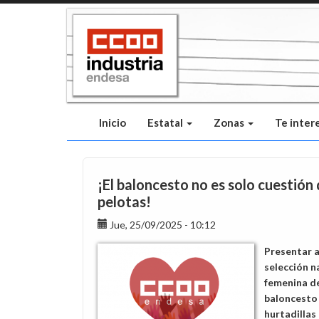
Pasar
al
contenido
principal
Inicio
Estatal
Zonas
Te inter
¡El baloncesto no es solo cuestión
pelotas!
Jue, 25/09/2025 - 10:12
Presentar a
selección n
femenina d
baloncesto 
hurtadillas 