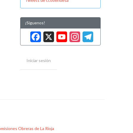
Tweets de ccooendesa
¡Síguenos!
Facebook
X
YouTube
Instag
Tele
Iniciar sesión
misiones Obreras de La Rioja