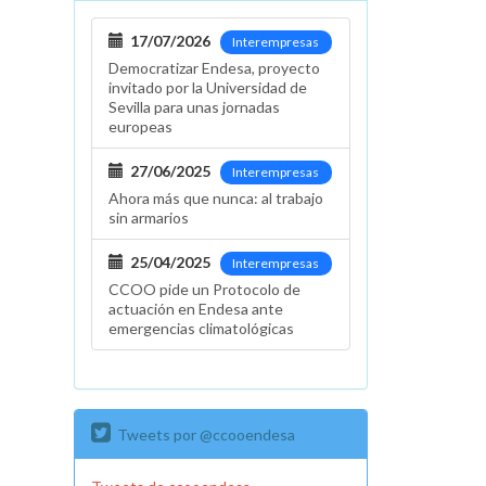
17/07/2026
Interempresas
Democratizar Endesa, proyecto
invitado por la Universidad de
Sevilla para unas jornadas
europeas
27/06/2025
Interempresas
Ahora más que nunca: al trabajo
sin armarios
25/04/2025
Interempresas
CCOO pide un Protocolo de
actuación en Endesa ante
emergencias climatológicas
Tweets por @ccooendesa