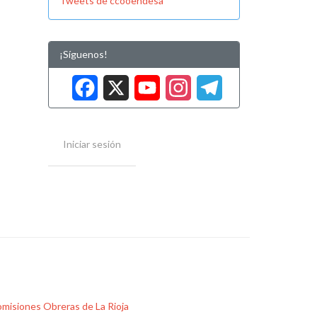
Tweets de ccooendesa
¡Síguenos!
Facebook
X
YouTube
Instag
Tele
Iniciar sesión
misiones Obreras de La Rioja