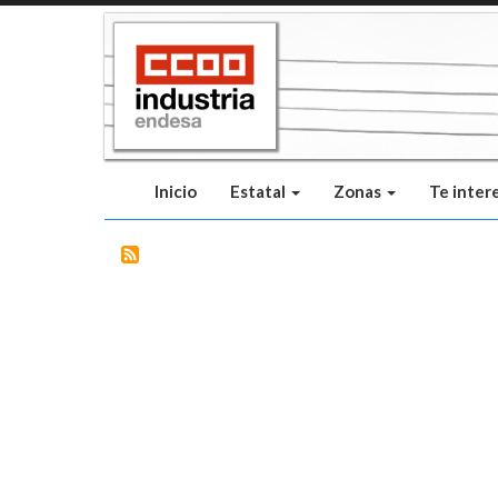
Pasar
al
contenido
principal
Inicio
Estatal
Zonas
Te inter