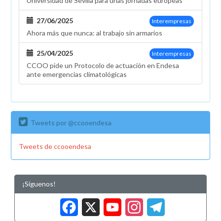
Universidad de Sevilla para unas jornadas europeas
27/06/2025
Interempresas
Ahora más que nunca: al trabajo sin armarios
25/04/2025
Interempresas
CCOO pide un Protocolo de actuación en Endesa
ante emergencias climatológicas
Tweets por @ccooendesa
Tweets de ccooendesa
¡Síguenos!
Facebook
X
YouTub
Insta
Tele