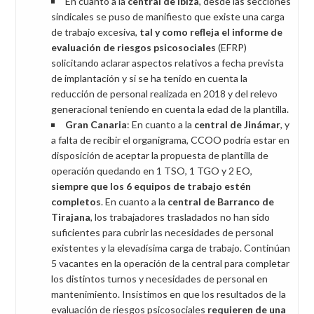
En cuanto a la
central de Ibiza
, desde las secciones
sindicales se puso de manifiesto que existe una carga
de trabajo excesiva,
tal y como refleja el informe de
evaluación de riesgos psicosociales
(EFRP)
solicitando aclarar aspectos relativos a fecha prevista
de implantación y si se ha tenido en cuenta la
reducción de personal realizada en 2018 y del relevo
generacional teniendo en cuenta la edad de la plantilla.
Gran Canaria
: En cuanto a la
central de Jinámar
, y
a falta de recibir el organigrama, CCOO podría estar en
disposición de aceptar la propuesta de plantilla de
operación quedando en 1 TSO, 1 TGO y 2 EO,
siempre que los 6 equipos de trabajo estén
completos
. En cuanto a la
central de Barranco de
Tirajana
, los trabajadores trasladados no han sido
suficientes para cubrir las necesidades de personal
existentes y la elevadísima carga de trabajo. Continúan
5 vacantes en la operación de la central para completar
los distintos turnos y necesidades de personal en
mantenimiento. Insistimos en que los resultados de la
evaluación de riesgos psicosociales
requieren de una