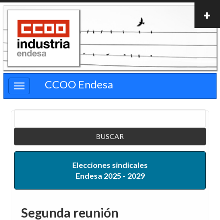
Pasar
al
contenido
principal
CCOO Endesa
Buscar
Elecciones sindicales
Endesa 2025 - 2029
Segunda reunión