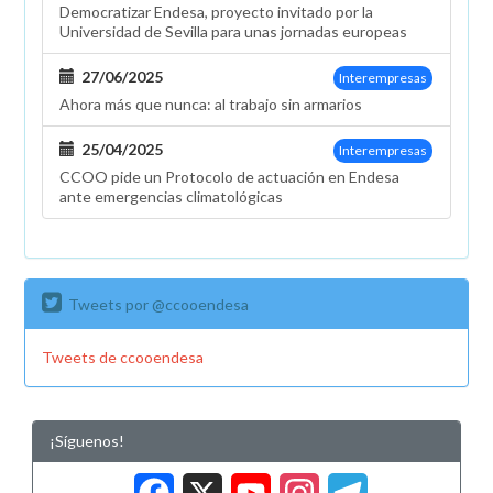
Democratizar Endesa, proyecto invitado por la
Universidad de Sevilla para unas jornadas europeas
27/06/2025
Interempresas
Ahora más que nunca: al trabajo sin armarios
25/04/2025
Interempresas
CCOO pide un Protocolo de actuación en Endesa
ante emergencias climatológicas
Tweets por @ccooendesa
Tweets de ccooendesa
¡Síguenos!
Facebook
X
YouTub
Insta
Tele