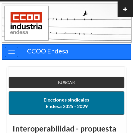
Pasar
al
contenido
principal
CCOO Endesa
Buscar
Elecciones sindicales
Endesa 2025 - 2029
Interoperabilidad - propuesta