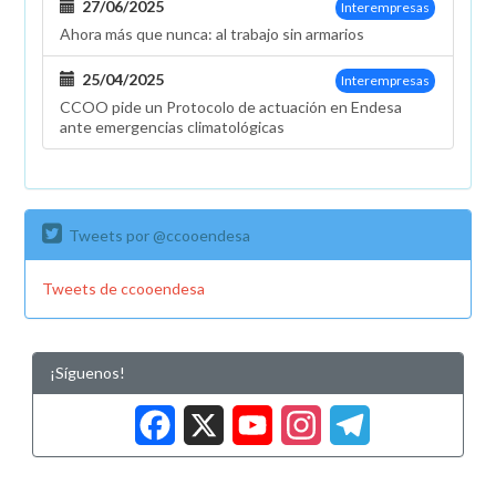
27/06/2025
Interempresas
Ahora más que nunca: al trabajo sin armarios
25/04/2025
Interempresas
CCOO pide un Protocolo de actuación en Endesa
ante emergencias climatológicas
Tweets por @ccooendesa
Tweets de ccooendesa
¡Síguenos!
Facebook
X
YouTub
Insta
Tele