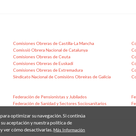
Comisiones Obreras de Castilla-La Mancha
Co
Comissió Obrera Nacional de Catalunya
Co
Comisiones Obreras de Ceuta
Co
Comisiones Obreras de Euskadi
Co
Comisiones Obreras de Extremadura
Co
Sindicato Nacional de Comisións Obreiras de Galicia
Co
Federación de Pensionistas y Jubilados
Fe
Federación de Sanidad y Sectores Sociosanitarios
Fe
 para optimizar su navegación. Si continúa
su aceptación y nuestra política de
y ver cómo desactivarlas.
Más Información