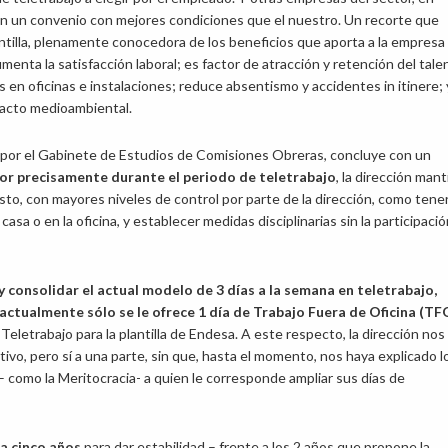
n un convenio con mejores condiciones que el nuestro. Un recorte que
antilla, plenamente conocedora de los beneficios que aporta a la empresa 
umenta la satisfacción laboral; es factor de atracción y retención del tale
 en oficinas e instalaciones; reduce absentismo y accidentes in itinere; 
pacto medioambiental.
do por el Gabinete de Estudios de Comisiones Obreras, concluye con un
or precisamente durante el periodo de teletrabajo
, la dirección man
sto, con mayores niveles de control por parte de la dirección, como tene
 casa o en la oficina, y establecer medidas disciplinarias sin la participaci
 consolidar el actual modelo de 3 días a la semana en teletrabajo,
 actualmente sólo se le ofrece 1 día de Trabajo Fuera de Oficina (TF
Teletrabajo para la plantilla de Endesa. A este respecto, la dirección nos
tivo, pero sí a una parte, sin que, hasta el momento, nos haya explicado l
o – como la Meritocracia- a quien le corresponde ampliar sus días de
a cinco años
para dar estabilidad – frente a los 2 años que propone la