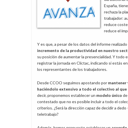
España, tiene
rechaza la pl
trabajador: a
reduce costes
reduce el im
Y es que, a pesar de los datos del informe realiza
incremento de la productividad en nuestro sect
su posición de aumentar la presencialidad. Y todo e
registrar la jornada en Clictac, indicando si estás en
los representantes de los trabajadores.
Desde CCOO seguimos apostando por
mantener y
haciéndolo extensivo a todo el colectivo al que
decir, proponemos establecer un
modelo único
de 
contestado que no es posible incluir a todo el colec
criterios. ¿Será la dirección capaz de decidir a ded
teletrabajo?
Además, hemos propuesto establecer un
acuerdo 