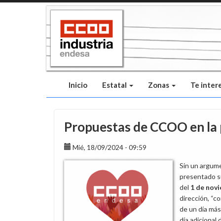
Pasar
al
contenido
principal
Inicio
Estatal
Zonas
Te inter
Propuestas de CCOO en la 
Mié, 18/09/2024 - 09:59
Sin un argum
presentado su
del
1 de novi
dirección, “co
de un día más
día adicional