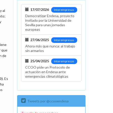
17/07/2026
Interempresas
y al
Democratizar Endesa, proyecto
nto;
invitado por la Universidad de
y
Sevilla para unas jornadas
europeas
27/06/2025
Interempresas
tiene
Ahora más que nunca: al trabajo
r que
sin armarios
ón de
25/04/2025
Interempresas
CCOO pide un Protocolo de
actuación en Endesa ante
emergencias climatológicas
O)
. Es
 ha
os
Tweets por @ccooendesa