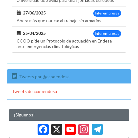
Universidad de Sevilla para unas jornadas europeas
27/06/2025
Interempresas
Ahora más que nunca: al trabajo sin armarios
25/04/2025
Interempresas
CCOO pide un Protocolo de actuación en Endesa
ante emergencias climatológicas
Tweets por @ccooendesa
Tweets de ccooendesa
¡Síguenos!
Facebook
X
YouTub
Insta
Tele