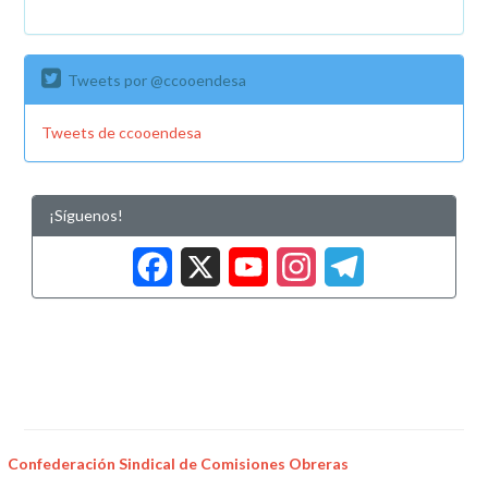
Tweets por @ccooendesa
Tweets de ccooendesa
¡Síguenos!
Facebook
X
YouTub
Insta
Tele
Confederación Sindical de Comisiones Obreras