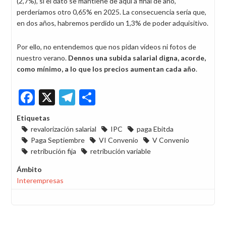
(2,7%), si el dato se mantiene de aquí a final de año,
perderíamos otro 0,65% en 2025. La consecuencia sería que,
en dos años, habremos perdido un 1,3% de poder adquisitivo.
Por ello, no entendemos que nos pidan vídeos ni fotos de
nuestro verano.
Dennos una subida salarial digna, acorde,
como mínimo, a lo que los precios aumentan cada año
.
Facebook
X
Telegram
Share
Etiquetas
revalorización salarial
IPC
paga Ebitda
Paga Septiembre
VI Convenio
V Convenio
retribución fija
retribución variable
Ámbito
Interempresas