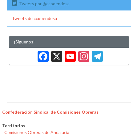
Tweets por @ccooendesa
Tweets de ccooendesa
¡Síguenos!
Facebook
X
YouTub
Insta
Tele
Confederación Sindical de Comisiones Obreras
Territorios
Comisiones Obreras de Andalucía