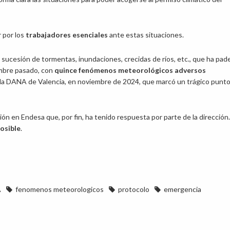
 por los
trabajadores esenciales
ante estas situaciones.
a sucesión de tormentas, inundaciones, crecidas de ríos, etc., que ha pad
embre pasado, con
quince fenómenos meteorológicos adversos
n la DANA de Valencia, en noviembre de 2024, que marcó un trágico punt
ión en Endesa que, por fin, ha tenido respuesta por parte de la dirección.
osible
.
A
fenomenos meteorologicos
protocolo
emergencia