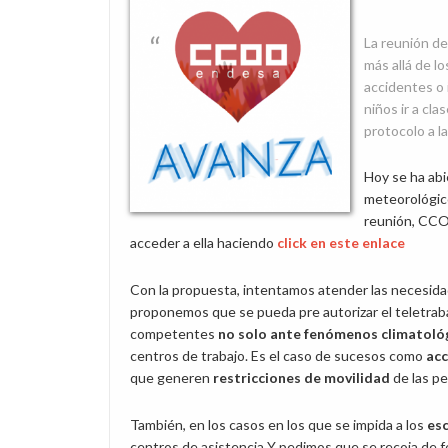
La reunión de
más allá de l
accidentes o 
niños ir a cla
protocolo a l
Hoy se ha abi
meteorológico
reunión, CCO
acceder a ella haciendo
click en este enlace
Con la propuesta, intentamos atender las necesidade
proponemos que se pueda pre autorizar el teletraba
competentes
no solo ante fenómenos climatoló
centros de trabajo. Es el caso de sucesos como
acc
que generen
restricciones de movilidad
de las pe
También, en los casos en los que se impida a los
es
centros de asistencia Y pedimos que se recoja de fo