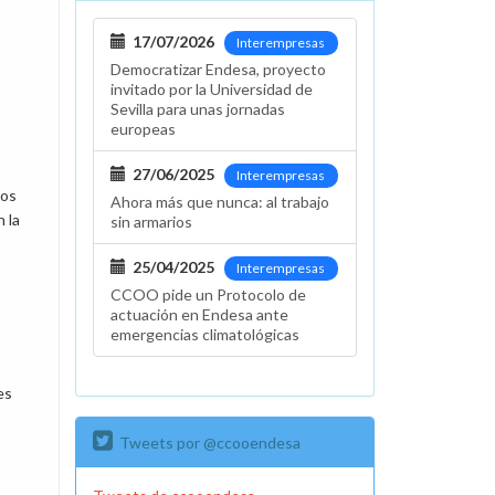
17/07/2026
Interempresas
Democratizar Endesa, proyecto
invitado por la Universidad de
Sevilla para unas jornadas
europeas
27/06/2025
Interempresas
nos
Ahora más que nunca: al trabajo
 la
sin armarios
25/04/2025
Interempresas
CCOO pide un Protocolo de
actuación en Endesa ante
emergencias climatológicas
es
Tweets por @ccooendesa