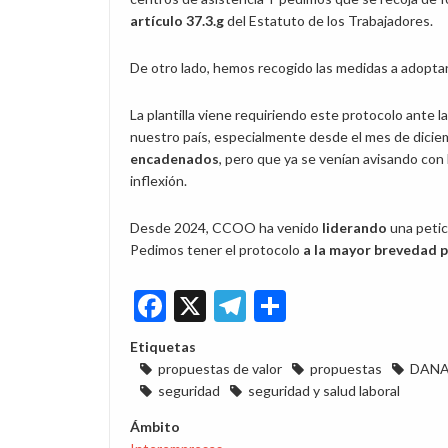
artículo 37.3.g
del Estatuto de los Trabajadores.
De otro lado, hemos recogido las medidas a adoptar
La plantilla viene requiriendo este protocolo ante l
nuestro país, especialmente desde el mes de dici
encadenados
, pero que ya se venían avisando co
inflexión.
Desde 2024, CCOO ha venido
liderando
una petic
Pedimos tener el protocolo
a la mayor brevedad p
Facebook
X
Telegram
Share
Etiquetas
propuestas de valor
propuestas
DAN
seguridad
seguridad y salud laboral
Ámbito