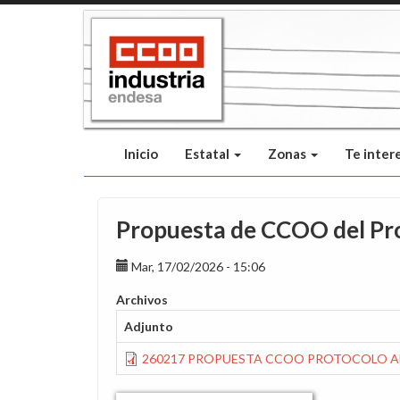
Pasar
al
contenido
principal
Inicio
Estatal
Zonas
Te inter
Propuesta de CCOO del Pro
Mar, 17/02/2026 - 15:06
Archivos
Adjunto
260217 PROPUESTA CCOO PROTOCOLO AN