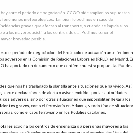
 hoy abre el período de negociación. CCOO pide ampliar los supuestos
os fenómenos meteorológicos. También, lo pedimos en caso de
incidencias graves que afecten al transporte, o cuando se impida a los
se o a los mayores asistir a los centros de día. Pedimos tener el
a mayor brevedad posible.
erto el período de negociación del Protocolo de actuación ante fenóme
s adversos en la Comisión de Relaciones Laborales (RRLL), en Madrid. En
O ha aportado un documento que contiene nuestra propuesta. Puedes
s que nos ha trasladado la plantilla ante situaciones que ha vivido. Así,
jo ante declaraciones de alerta o avisos emitidos por las autoridades
gicos adversos
, sino por otras situaciones que imposibiliten llegar a los
identes graves
, como el ferroviario en Adamuz, y todo tipo de situacion
rsonas, como el caos ferroviario en los Rodalies catalanes.
colares
acudir a los centros de enseñanza o a
personas mayores
a los
rma clara las situaciones para poder acogerse al permiso climático del