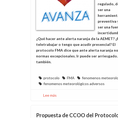
regulado, d
ser una
herramient
preventiva 
ser una fue
incertidumb
¿Qué hacer ante alerta naranja de la AEMET? 
teletrabajar o tengo que acudir presencial? El
protocolo FMA dice que ante alerta naranja no
normas excepcionales. Ir puede ser arriesgado.
también.
protocolo
FMA
fenomenos meteorolo
fenomenos meteorológicos adversos
Lee más
sobre
Protocolo
aprobado,
incertidumbre
Propuesta de CCOO del Protocolo