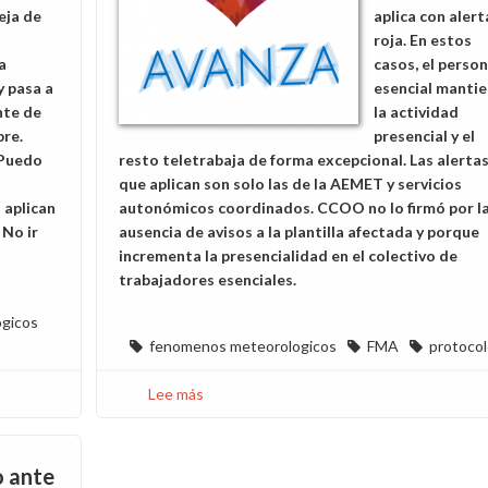
eja de
aplica con alert
roja. En estos
a
casos, el person
y pasa a
esencial manti
nte de
la actividad
re.
presencial y el
¿Puedo
resto teletrabaja de forma excepcional. Las alerta
que aplican son solo las de la AEMET y servicios
 aplican
autonómicos coordinados. CCOO no lo firmó por l
 No ir
ausencia de avisos a la plantilla afectada y porque
incrementa la presencialidad en el colectivo de
trabajadores esenciales.
gicos
fenomenos meteorologicos
FMA
protoco
Lee más
sobre
Implantado
el
Protocolo
 ante