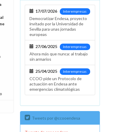
a
17/07/2026
Interempresas
al
Democratizar Endesa, proyecto
ene
invitado por la Universidad de
Sevilla para unas jornadas
europeas
s
27/06/2025
Interempresas
Ahora más que nunca: al trabajo
a
sin armarios
25/04/2025
Interempresas
CCOO pide un Protocolo de
actuación en Endesa ante
emergencias climatológicas
lo
Tweets por @ccooendesa