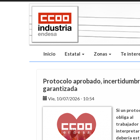
Pasar
al
contenido
principal
Inicio
Estatal
Zonas
Te inter
Protocolo aprobado, incertidumb
garantizada
Vie, 10/07/2026 - 10:54
Si un proto
obliga al
trabajador 
interpretar
debería est