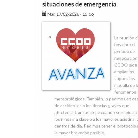
garantizada
situaciones de emergencia
Mar, 17/02/2026 - 15:06
La reunión 
hoy abre el
período de
negociación
CCOO pide
ampliar los
supuestos
más allá de l
fenómenos
meteorológicos. También, lo pedimos en ca
de accidentes o incidencias graves que
afecten al transporte, o cuando se impida a
los niños ir a clase o a los mayores asistir a l
centros de día. Pedimos tener el protocolo 
la mayor brevedad posible.