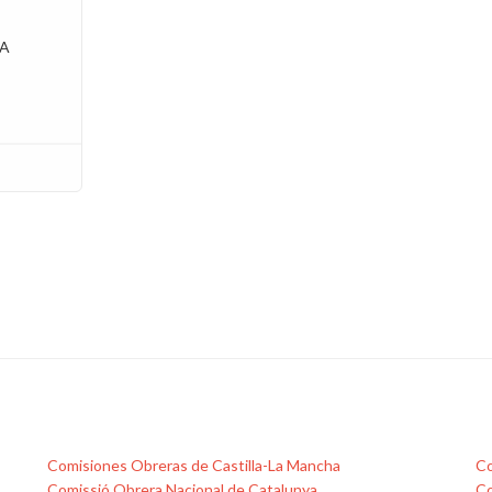
A
Comisiones Obreras de Castilla-La Mancha
Co
Comissió Obrera Nacional de Catalunya
Co