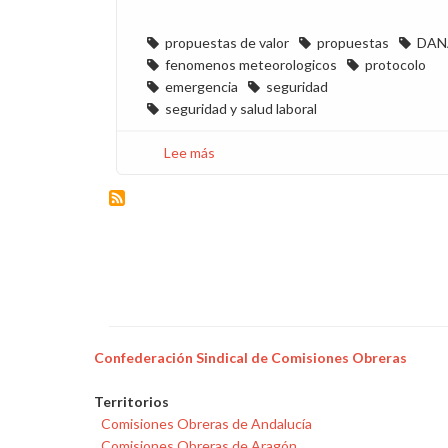
propuestas de valor
propuestas
DAN
fenomenos meteorologicos
protocolo
emergencia
seguridad
seguridad y salud laboral
Lee más
sobre
Propuesta
de
CCOO
del
Protocolo
ante
situaciones
de
emergencia
Confederación Sindical de Comisiones Obreras
Territorios
Comisiones Obreras de Andalucía
Comisiones Obreras de Aragón