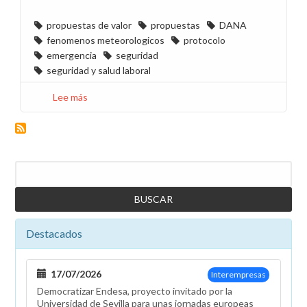
propuestas de valor
propuestas
DANA
fenomenos meteorologicos
protocolo
emergencia
seguridad
seguridad y salud laboral
Lee más
sobre
Propuesta
de
CCOO
del
Buscar
Protocolo
ante
situaciones
de
Destacados
emergencia
17/07/2026
Interempresas
Democratizar Endesa, proyecto invitado por la
Universidad de Sevilla para unas jornadas europeas