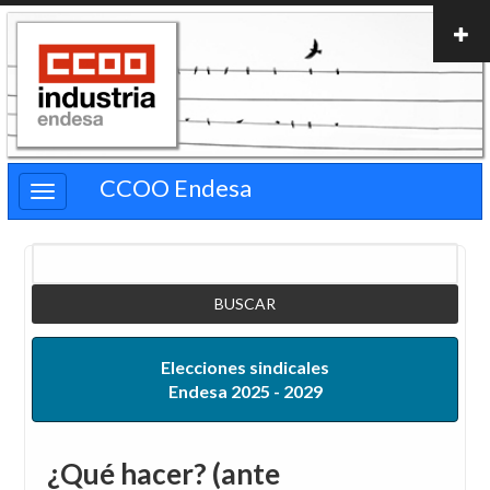
Pasar
al
contenido
principal
CCOO Endesa
Buscar
Elecciones sindicales
Endesa 2025 - 2029
¿Qué hacer? (ante