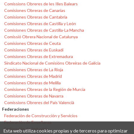
Comissions Obreres de les Illes Balears
Comisiones Obreras de Canarias
Comisiones Obreras de Cantabria
Comisiones Obreras de Castilla y León
Comisiones Obreras de Castilla-La Mancha
Comissió Obrera Nacional de Catalunya
Comisiones Obreras de Ceuta
Comisiones Obreras de Euskadi
Comisiones Obreras de Extremadura
Sindicato Nacional de Comisións Obreiras de Galicia
Comisiones Obreras de La Rioja
Comisiones Obreras de Madrid
Comisiones Obreras de Melilla
Comisiones Obreras de la Región de Murcia
Comisiones Obreras de Navarra
Comissions Obreres del País Valencià
Federaciones
Federación de Construcción y Servicios
Federación de Enseñanza
Federación de Industria
Esta web utiliza cookies propias y de terceros para optimizar