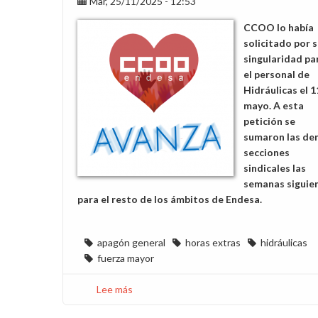
Mar, 25/11/2025 - 12:53
CCOO lo había
solicitado por 
singularidad pa
el personal de
Hidráulicas el 1
mayo. A esta
petición se
sumaron las de
secciones
sindicales las
semanas siguie
para el resto de los ámbitos de Endesa.
apagón general
horas extras
hidráulicas
fuerza mayor
Lee más
sobre
Las