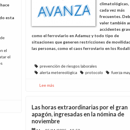
climatológicas,
 hace
cada vez más
frecuentes. De
do esta
valer también a
accidentes gra
como el ferroviario en Adamuz y todo tipo de
 de
situaciones que generen restricciones de movilida
las personas, como el caos ferroviario en los Rodali
n el
atar el
os
prevención de riesgos laborales
alerta metereológica
protocolo
fuerza ma
Lee más
sobre
¿Tiene
que
ocurrir
Las horas extraordinarias por el gran
una
apagón, ingresadas en la nómina de
desgracia?
noviembre