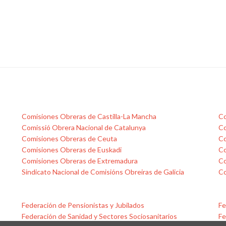
horas
extraordinarias
por
el
gran
apagón,
ingresadas
en
la
nómina
de
Comisiones Obreras de Castilla-La Mancha
Co
noviembre
Comissió Obrera Nacional de Catalunya
Co
Comisiones Obreras de Ceuta
Co
Comisiones Obreras de Euskadi
Co
Comisiones Obreras de Extremadura
Co
Sindicato Nacional de Comisións Obreiras de Galicia
Co
Federación de Pensionistas y Jubilados
Fe
Federación de Sanidad y Sectores Sociosanitarios
Fe