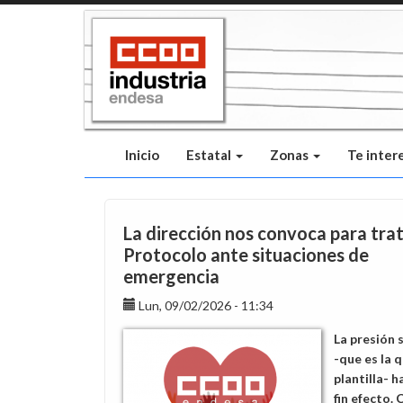
Pasar
al
contenido
principal
Inicio
Estatal
Zonas
Te inter
La dirección nos convoca para trat
Protocolo ante situaciones de
emergencia
Lun, 09/02/2026 - 11:34
La presión 
-que es la q
plantilla- h
fin efecto