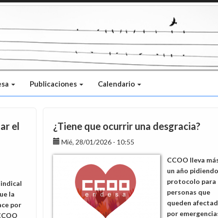
esa
Publicaciones
Calendario
ar el
¿Tiene que ocurrir una desgracia?
Mié, 28/01/2026 - 10:55
CCOO lleva má
un año pidiendo
protocolo para
sindical
personas que
ue la
queden afectad
ace por
por emergencia
. CCOO