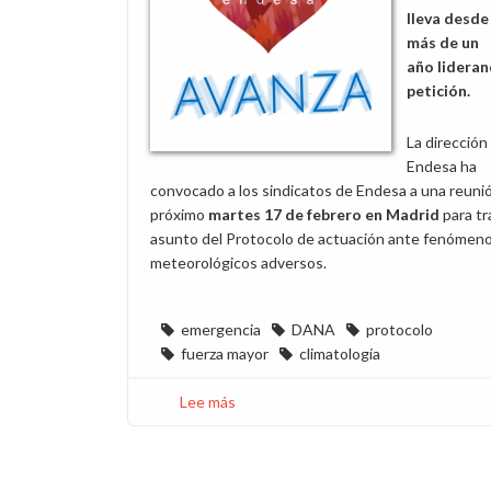
lleva desde
más de un
año lideran
petición.
La dirección
Endesa ha
convocado a los sindicatos de Endesa a una reunió
próximo
martes 17 de febrero en Madrid
para tr
asunto del Protocolo de actuación ante fenómen
meteorológicos adversos.
emergencia
DANA
protocolo
fuerza mayor
climatología
Lee más
sobre
La
dirección
nos