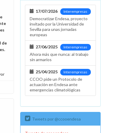
17/07/2026
Interempresas
be
Democratizar Endesa, proyecto
nte
invitado por la Universidad de
Sevilla para unas jornadas
ves
europeas
d de
27/06/2025
Interempresas
es.
Ahora más que nunca: al trabajo
sin armarios
25/04/2025
Interempresas
yor
CCOO pide un Protocolo de
actuación en Endesa ante
emergencias climatológicas
Tweets por @ccooendesa