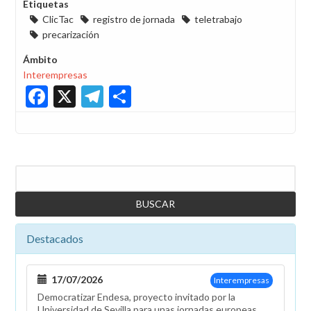
Etiquetas
ClicTac
registro de jornada
teletrabajo
precarización
Ámbito
Interempresas
Facebook
X
Telegram
Share
Buscar
Destacados
17/07/2026
Interempresas
Democratizar Endesa, proyecto invitado por la
Universidad de Sevilla para unas jornadas europeas