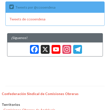
Tweets por @ccooendesa
Tweets de ccooendesa
¡Síguenos!
Facebook
X
YouTub
Insta
Tele
Confederación Sindical de Comisiones Obreras
Territorios
Comisiones Obreras de Andalucía