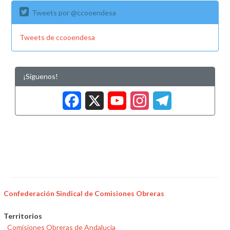
Tweets por @ccooendesa
Tweets de ccooendesa
¡Síguenos!
Facebook
X
YouTub
Insta
Tele
Confederación Sindical de Comisiones Obreras
Territorios
Comisiones Obreras de Andalucía