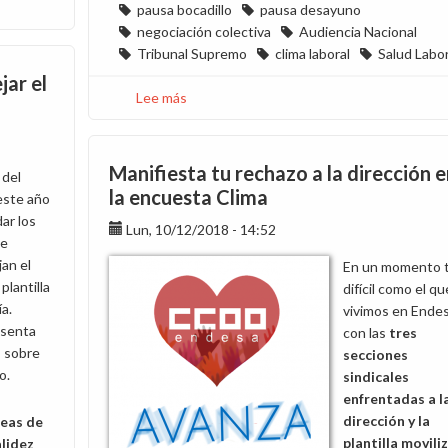
pausa bocadillo
pausa desayuno
negociación colectiva
Audiencia Nacional
Tribunal Supremo
clima laboral
Salud Labor
jar el
Lee más
sobre
CCOO
recurrirá
ante
Manifiesta tu rechazo a la dirección 
 del
el
la encuesta Clima
este año
Tribunal
ar los
Lun, 10/12/2018 - 14:52
Supremo
de
la
jan el
En un momento 
sentencia
plantilla
difícil como el qu
que
ía.
vivimos en Endes
desestima
esenta
con las
tres
la
s sobre
secciones
demanda
o.
sindicales
sobre
enfrentadas a l
la
dirección y la
neas de
pausa
plantilla movili
lidez