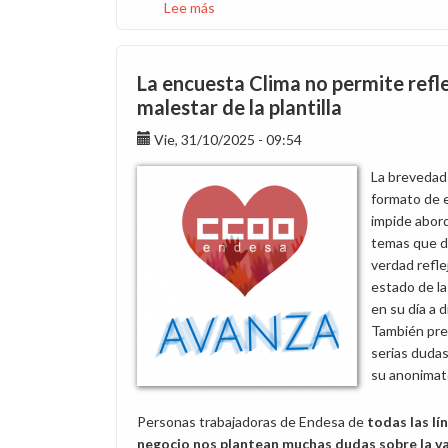
Lee más
sobre
Discurso
de
CCOO
La encuesta Clima no permite refle
Endesa
malestar de la plantilla
en
Vie, 31/10/2025 - 09:54
la
Junta
La brevedad
General
formato de 
de
impide abord
Accionistas
temas que 
2026
verdad refle
estado de la 
en su día a d
También pr
serias duda
su anonimat
Personas trabajadoras de Endesa de
todas las lí
negocio nos plantean muchas dudas sobre la va