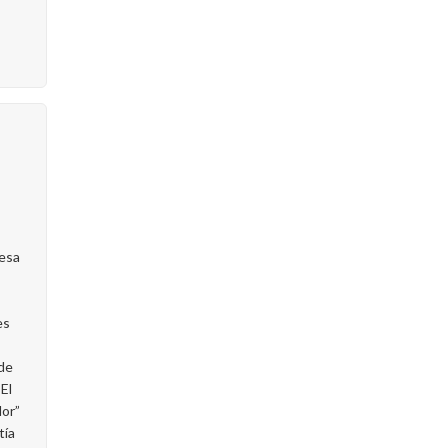
desa
es
de
 El
dor”
tía