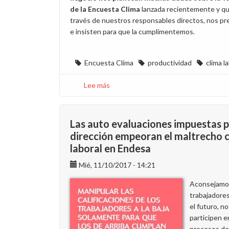
de la Encuesta Clima
lanzada recientemente y qu
través de nuestros responsables directos, nos pr
e insisten para que la cumplimentemos.
Encuesta Clima
productividad
clima l
Lee más
sobre
La
encuesta
Clima
Las auto evaluaciones impuestas p
no
dirección empeoran el maltrecho 
permite
laboral en Endesa
reflejar
el
Mié, 11/10/2017 - 14:21
malestar
Aconsejamos
de
trabajadores
la
el futuro, no
plantilla
participen e
procesos de