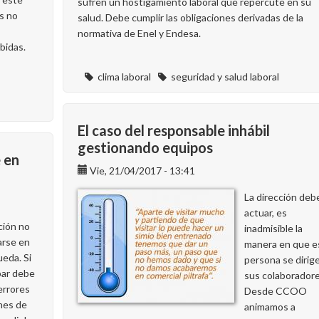
sufren un hostigamiento laboral que repercute en su
Clima
s no
salud. Debe cumplir las obligaciones derivadas de la
normativa de Enel y Endesa.
bidas.
clima laboral
seguridad y salud laboral
El caso del responsable inhábil
gestionando equipos
 en
Vie, 21/04/2017 - 13:41
La dirección deb
actuar, es
cción no
inadmisible la
rse en
manera en que e
ueda. Si
persona se dirige
bar debe
sus colaboradore
 errores
Desde CCOO
nes de
animamos a