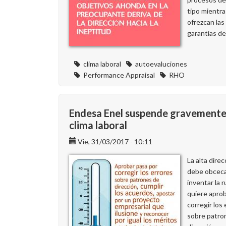
tipo mientra
ofrezcan las
garantías de
clima laboral
autoevaluciones
Performance Appraisal
RHO
Endesa Enel suspende gravemente
clima laboral
Vie, 31/03/2017 - 10:11
La alta dire
debe obceca
inventar la r
quiere apro
corregir los
sobre patro