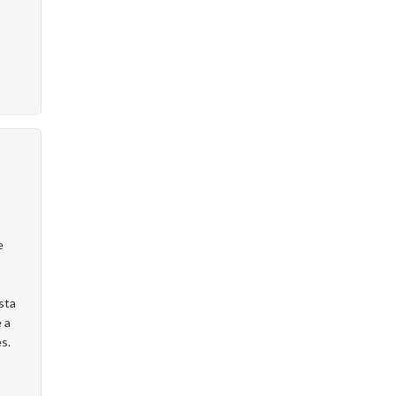
e
sta
 a
s.