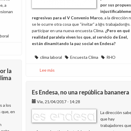
de
por sus propue
e, a
desayuno
injustificablem
esionan
regresivas para el V Convenio Marco
, a la dirección 
se le ocurre otra cosa que “invitar” a l@s trabajador@s 
participar en una nueva encuesta Clima.
¿Pero en qué
aboral
realidad paralela viven los que, al servicio de Enel,
están dinamitando la paz social en Endesa?
clima laboral
Encuesta Clima
RHO
or la
Lee más
sobre
Manifiesta
clima
tu
rechazo
Es Endesa, no una república bananera
a
Vie, 21/04/2017 - 14:28
la
 a los
dirección
 que, en
La dirección sab
en
que hay
la
n
trabajadores qu
encuesta
 este