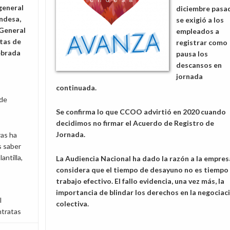
general
diciembre pasa
ndesa,
se exigió a los
 General
empleados a
tas de
registrar como
ebrada
pausa los
descansos en
jornada
continuada.
 de
Se confirma lo que CCOO advirtió en 2020 cuando
decidimos no firmar el Acuerdo de Registro de
Jornada.
as ha
s saber
antilla,
La Audiencia Nacional ha dado la razón a la empres
considera que el tiempo de desayuno no es tiempo
trabajo efectivo. El fallo evidencia, una vez más, la
importancia de blindar los derechos en la negociac
l
colectiva.
ntratas