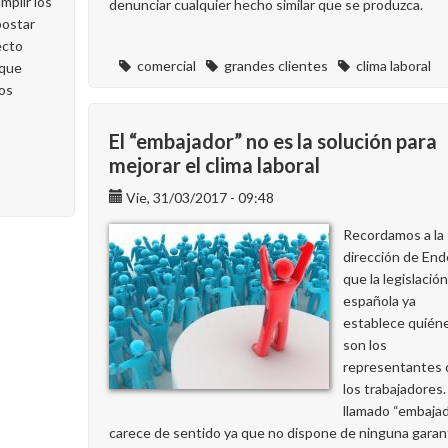
mplir los
denunciar cualquier hecho similar que se produzca.
postar
ecto
comercial
grandes clientes
clima laboral
 que
los
El “embajador” no es la solución para
mejorar el clima laboral
Vie, 31/03/2017 - 09:48
Recordamos a la
dirección de En
que la legislación
española ya
establece quién
son los
representantes 
los trabajadores.
llamado “embaja
carece de sentido ya que no dispone de ninguna garan