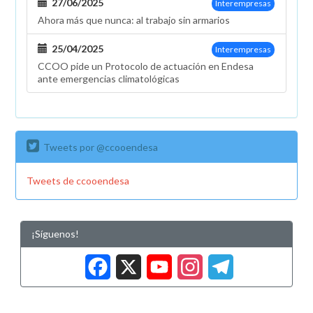
27/06/2025
Interempresas
Ahora más que nunca: al trabajo sin armarios
25/04/2025
Interempresas
CCOO pide un Protocolo de actuación en Endesa
ante emergencias climatológicas
Tweets por @ccooendesa
Tweets de ccooendesa
¡Síguenos!
Facebook
X
YouTub
Insta
Tele