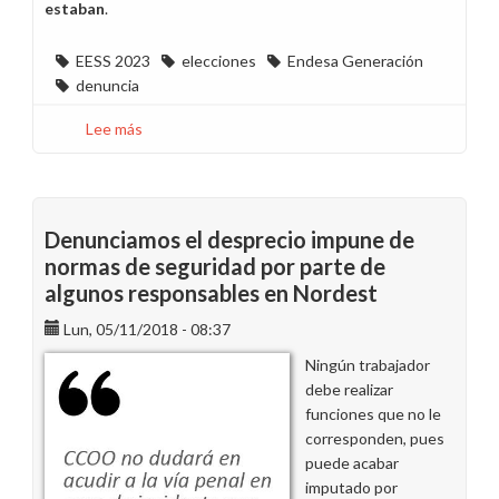
estaban
.
EESS 2023
elecciones
Endesa Generación
denuncia
Lee más
sobre
Elecciones
Endesa
Generación:
Las
Denunciamos el desprecio impune de
candidaturas
normas de seguridad por parte de
de
algunos responsables en Nordest
CCOO
desaparecen
Lun, 05/11/2018 - 08:37
de
Ningún trabajador
los
debe realizar
tablones
funciones que no le
de
corresponden, pues
anuncios
puede acabar
de
imputado por
Madrid