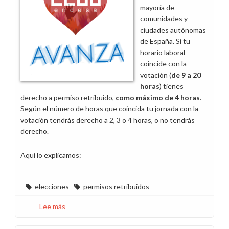
(Sevilla)
mayoría de
el
comunidades y
25
ciudades autónomas
de
de España. Si tu
mayo
horario laboral
coincide con la
votación (
de 9 a 20
horas
) tienes
derecho a permiso retribuido,
como máximo de 4 horas
.
Según el número de horas que coincida tu jornada con la
votación tendrás derecho a 2, 3 o 4 horas, o no tendrás
derecho.
Aquí lo explicamos:
elecciones
permisos retribuidos
Lee más
sobre
Información
licencias