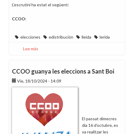
L’escrutini ha estat el següent:
CCOO:
elecciones
edistribución
lleida
lerida
Lee más
sobre
Eleccions
sindicals
a
CCOO guanya les eleccions a Sant Boi
EDistribució
Vie, 18/10/2024 - 14:09
Lleida
El passat dimecres
dia 16 d’octubre, es
va realitzar les