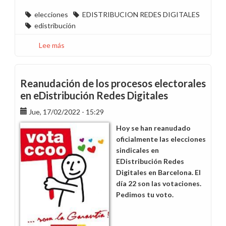
elecciones
EDISTRIBUCION REDES DIGITALES
edistribución
Lee más
sobre
CCOO
gana
las
Reanudación de los procesos electorales
elecciones
en eDistribución Redes Digitales
sindicales
Jue, 17/02/2022 - 15:29
en
EDistribución
Hoy se han reanudado
Redes
oficialmente las elecciones
Digitales
sindicales en
en
EDistribución Redes
Barcelona
Digitales en Barcelona. El
día 22 son las votaciones.
Pedimos tu voto.