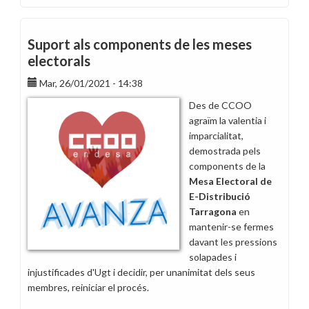
Una
altra
victòria
Suport als components de les meses
més
electorals
de
Mar, 26/01/2021 - 14:38
CCOO
guanyant
Des de CCOO
les
agraïm la valentia i
eleccions
imparcialitat,
a
demostrada pels
Tarragona
components de la
Mesa Electoral de
E-Distribució
Tarragona
en
mantenir-se fermes
davant les pressions
solapades i
injustificades d'Ugt i decidir, per unanimitat dels seus
membres, reiniciar el procés.