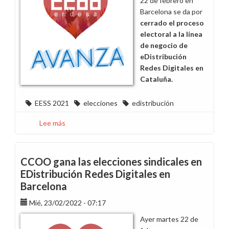
22 de febrero en
Barcelona se da por
cerrado el proceso
electoral a la línea
de negocio de
eDistribución
Redes Digitales en
Cataluña.
EESS 2021
elecciones
edistribución
Lee más
sobre
CCOO,
primera
fuerza
CCOO gana las elecciones sindicales en
sindical
EDistribución Redes Digitales en
en
Barcelona
eDistribución
Redes
Mié, 23/02/2022 - 07:17
Digitales
Ayer martes 22 de
en