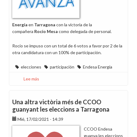
Energía
en
Tarragona
con la victoria de la
compañera
Rocío Mesa
como delegada de personal.
Rocío se impuso con un total de 6 votos a favor por 2 de la
otra candidatura con un 100% de participación.
elecciones
participación
Endesa Energía
Lee más
sobre
CCOO
lidera
las
Una altra victòria més de CCOO
elecciones
guanyant les eleccions a Tarragona
sindicales
Mié, 17/02/2021 - 14:39
en
Endesa
CCOO Endesa
Energía
guanya les eleccions