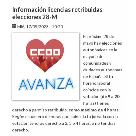
retribuidas
Información licencias retribuidas
elecciones
elecciones 28-M
28-
Mié, 17/05/2023 - 10:20
M
El próximo 28 de
mayo hay elecciones
autonómicas en la
mayoría de
comunidades y
ciudades autónomas
de España. Si tu
horario laboral
coincide con la
votación (
de 9 a 20
horas
) tienes
derecho a permiso retribuido,
como máximo de 4 horas
.
Según el número de horas que coincida tu jornada con la
votación tendrás derecho a 2, 3 o 4 horas, o no tendrás
derecho.