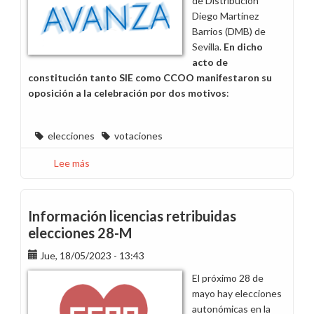
de Distribución
turno
Diego Martínez
Barrios (DMB) de
Sevilla.
En dicho
acto de
constitución tanto SIE como CCOO manifestaron su
oposición a la celebración por dos motivos
:
elecciones
votaciones
Lee más
sobre
Rechazamos
las
elecciones
Información licencias retribuidas
de
elecciones 28-M
Distribución
Jue, 18/05/2023 - 13:43
en
Diego
El próximo 28 de
Martínez
mayo hay elecciones
Barrios
autonómicas en la