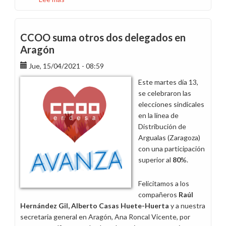
CCOO,
sindicato
más
CCOO suma otros dos delegados en
votado
Aragón
en
Jue, 15/04/2021 - 08:59
Centros
Agrupados
Este martes día 13,
de
se celebraron las
Generación
elecciones sindicales
Tenerife
en la línea de
Distribución de
Argualas (Zaragoza)
con una participación
superior al
80
%.
Felicitamos a los
compañeros
Raúl
Hernández Gil,
Alberto Casas Huete-Huerta
y a nuestra
secretaria general en Aragón, Ana Roncal Vicente, por