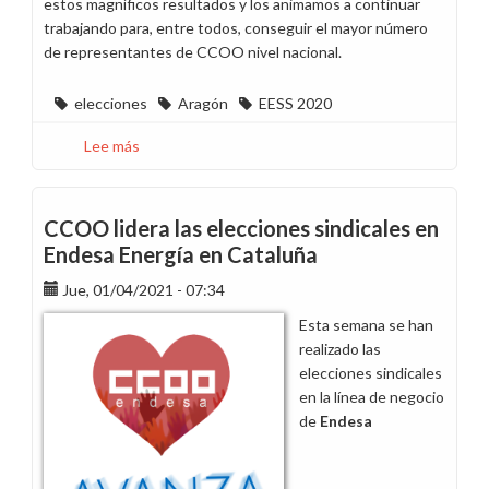
estos magníficos resultados y los animamos a continuar
trabajando para, entre todos, conseguir el mayor número
de representantes de CCOO nivel nacional.
elecciones
Aragón
EESS 2020
Lee más
sobre
CCOO
suma
otros
CCOO lidera las elecciones sindicales en
dos
Endesa Energía en Cataluña
delegados
Jue, 01/04/2021 - 07:34
en
Aragón
Esta semana se han
realizado las
elecciones sindicales
en la línea de negocio
de
Endesa