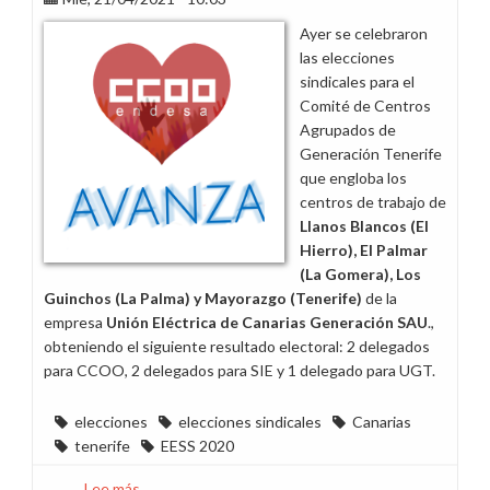
de
Ayer se celebraron
E-
las elecciones
Distribución
sindicales para el
en
Comité de Centros
Aznar
Agrupados de
Molina,
Generación Tenerife
Zaragoza
que engloba los
centros de trabajo de
Llanos Blancos (El
Hierro), El Palmar
(La Gomera), Los
Guinchos (La Palma) y Mayorazgo (Tenerife)
de la
empresa
Unión Eléctrica de Canarias Generación SAU
.,
obteniendo el siguiente resultado electoral: 2 delegados
para CCOO, 2 delegados para SIE y 1 delegado para UGT.
elecciones
elecciones sindicales
Canarias
tenerife
EESS 2020
Lee más
sobre