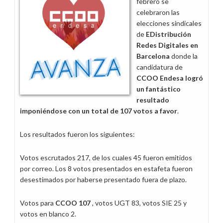
febrero se
Cataluña
celebraron las
elecciones sindicales
de
EDistribución
Redes Digitales en
Barcelona
donde la
candidatura de
CCOO Endesa logró
un fantástico
resultado
imponiéndose con un total de 107 votos a favor
.
Los resultados fueron los siguientes:
Votos escrutados 217, de los cuales 45 fueron emitidos
por correo. Los 8 votos presentados en estafeta fueron
desestimados por haberse presentado fuera de plazo.
Votos para
CCOO 107
, votos UGT 83, votos SIE 25 y
votos en blanco 2.