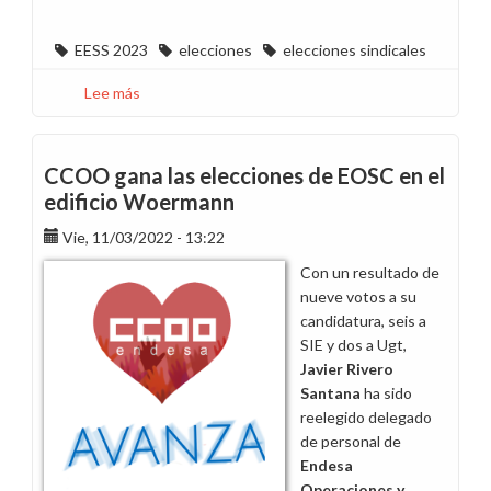
EESS 2023
elecciones
elecciones sindicales
Lee más
sobre
Una
sentencia
favorable
CCOO gana las elecciones de EOSC en el
fuerza
edificio Woermann
el
Vie, 11/03/2022 - 13:22
comienzo
de
Con un resultado de
las
nueve votos a su
elecciones
candidatura, seis a
sindicales
SIE y dos a Ugt,
en
Javier Rivero
Endesa
Santana
ha sido
Generación
reelegido delegado
Madrid
de personal de
Endesa
Operaciones y