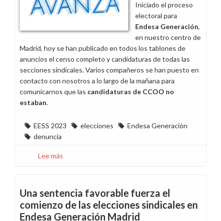
Iniciado el proceso
electoral para
Endesa Generación
,
en nuestro centro de
Madrid, hoy se han publicado en todos los tablones de
anuncios el censo completo y candidaturas de todas las
secciones sindicales. Varios compañeros se han puesto en
contacto con nosotros a lo largo de la mañana para
comunicarnos que las
candidaturas de CCOO no
estaban
.
EESS 2023
elecciones
Endesa Generación
denuncia
Lee más
sobre
Elecciones
Endesa
Generación:
Una sentencia favorable fuerza el
Las
comienzo de las elecciones sindicales en
candidaturas
Endesa Generación Madrid
de