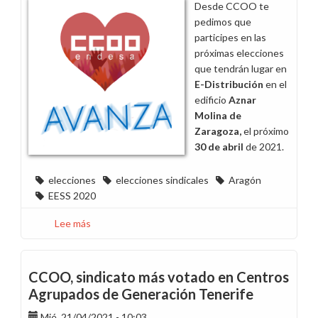
Desde CCOO te
en
pedimos que
Alicante
participes en las
próximas elecciones
que tendrán lugar en
E-Distribución
en el
edificio
Aznar
Molina de
Zaragoza,
el próximo
30 de abril
de 2021.
elecciones
elecciones sindicales
Aragón
EESS 2020
Lee más
sobre
Candidaturas
de
CCOO
CCOO, sindicato más votado en Centros
a
Agrupados de Generación Tenerife
las
Mié, 21/04/2021 - 10:03
elecciones