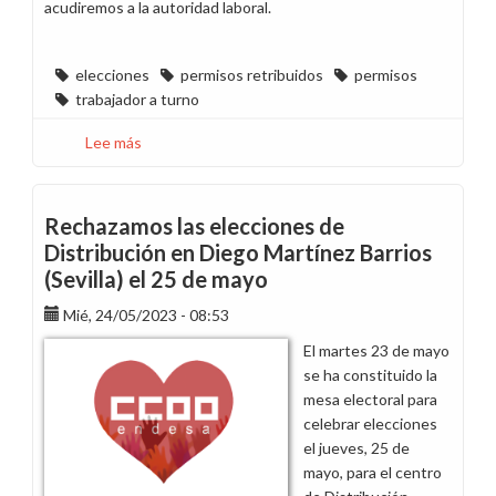
acudiremos a la autoridad laboral.
elecciones
permisos retribuidos
permisos
trabajador a turno
Lee más
sobre
Rechazamos
la
comunicación
Rechazamos las elecciones de
de
Distribución en Diego Martínez Barrios
la
(Sevilla) el 25 de mayo
dirección
respecto
Mié, 24/05/2023 - 08:53
a
El martes 23 de mayo
los
se ha constituido la
permisos
mesa electoral para
electorales
celebrar elecciones
del
el jueves, 25 de
personal
mayo, para el centro
a