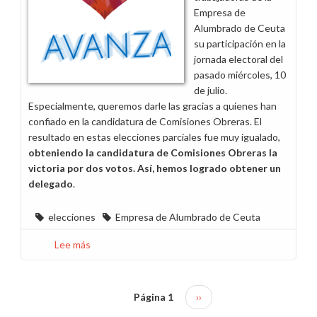
Empresa de
Alumbrado de Ceuta
su participación en la
jornada electoral del
pasado miércoles, 10
de julio.
Especialmente, queremos darle las gracias a quienes han
confiado en la candidatura de Comisiones Obreras. El
resultado en estas elecciones parciales fue muy igualado,
obteniendo la candidatura de Comisiones Obreras la
victoria por dos votos. Así, hemos logrado obtener un
delegado
.
elecciones
Empresa de Alumbrado de Ceuta
Lee más
sobre
Felicitaciones
por
el
Página 1
Siguiente
››
Paginación
resultado
página