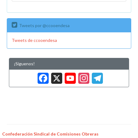
Tweets por @ccooendesa
Tweets de ccooendesa
¡Síguenos!
Facebook
X
YouTub
Insta
Tele
Confederación Sindical de Comisiones Obreras