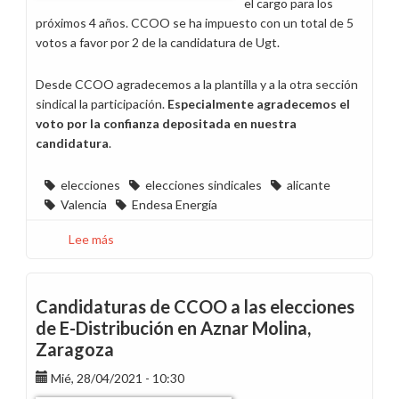
el cargo para los
próximos 4 años. CCOO se ha impuesto con un total de 5
votos a favor por 2 de la candidatura de Ugt.
Desde CCOO agradecemos a la plantilla y a la otra sección
sindical la participación.
Especialmente agradecemos el
voto por la confianza depositada en nuestra
candidatura
.
elecciones
elecciones sindicales
alicante
Valencia
Endesa Energía
Lee más
sobre
CCOO
gana
las
Candidaturas de CCOO a las elecciones
elecciones
de E-Distribución en Aznar Molina,
sindicales
Zaragoza
en
Endesa
Mié, 28/04/2021 - 10:30
Energía