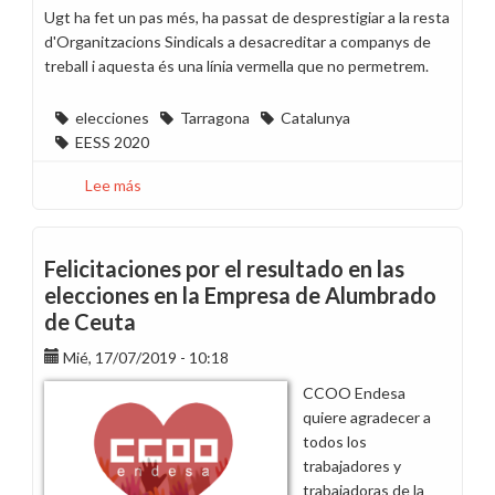
Ugt ha fet un pas més, ha passat de desprestigiar a la resta
d'Organitzacions Sindicals a desacreditar a companys de
treball i aquesta és una línia vermella que no permetrem.
elecciones
Tarragona
Catalunya
EESS 2020
Lee más
sobre
Suport
als
components
Felicitaciones por el resultado en las
de
elecciones en la Empresa de Alumbrado
les
de Ceuta
meses
electorals
Mié, 17/07/2019 - 10:18
CCOO Endesa
quiere agradecer a
todos los
trabajadores y
trabajadoras de la