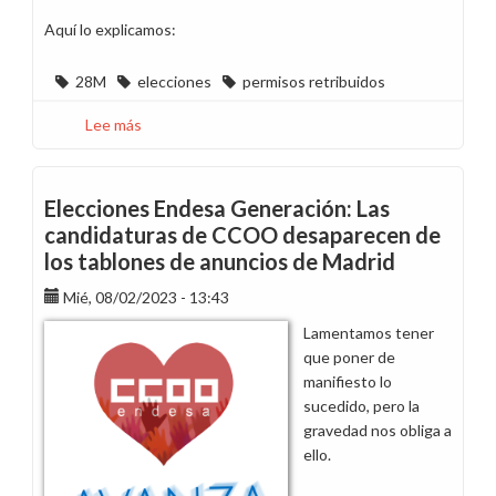
Aquí lo explicamos:
28M
elecciones
permisos retribuidos
Lee más
sobre
Información
licencias
retribuidas
Elecciones Endesa Generación: Las
elecciones
candidaturas de CCOO desaparecen de
28-
los tablones de anuncios de Madrid
M
Mié, 08/02/2023 - 13:43
Lamentamos tener
que poner de
manifiesto lo
sucedido, pero la
gravedad nos obliga a
ello.