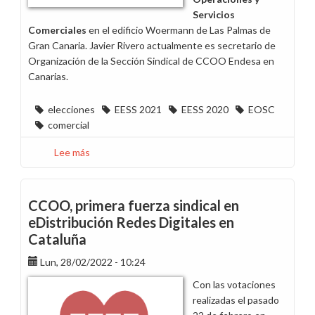
Servicios
Comerciales
en el edificio Woermann de Las Palmas de
Gran Canaria. Javier Rivero actualmente es secretario de
Organización de la Sección Sindical de CCOO Endesa en
Canarias.
elecciones
EESS 2021
EESS 2020
EOSC
comercial
Lee más
sobre
CCOO
gana
las
CCOO, primera fuerza sindical en
elecciones
eDistribución Redes Digitales en
de
Cataluña
EOSC
en
Lun, 28/02/2022 - 10:24
el
Con las votaciones
edificio
realizadas el pasado
Woermann