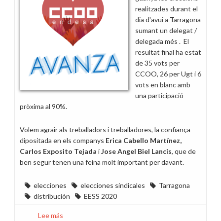
en
realitzades durant el
Cataluña
dia d'avui a Tarragona
sumant un delegat /
delegada més . El
resultat final ha estat
de 35 vots per
CCOO, 26 per Ugt i 6
vots en blanc amb
una participació
pròxima al 90%.
Volem agrair als treballadors i treballadores, la confiança
dipositada en els companys
Erica Cabello Martínez,
Carlos Exposito Tejada
i
Jose Angel Biel Lancis
, que de
ben segur tenen una feina molt important per davant.
elecciones
elecciones sindicales
Tarragona
distribución
EESS 2020
Lee más
sobre