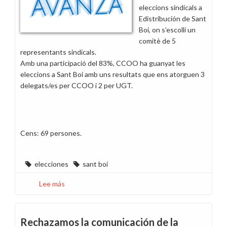
eleccions sindicals a
Edistribución de Sant
Boi, on s’escolli un
comitè de 5
representants sindicals.
Amb una participació del 83%, CCOO ha guanyat les
eleccions a Sant Boi amb uns resultats que ens atorguen 3
delegats/es per CCOO i 2 per UGT.
Cens: 69 persones.
elecciones
sant boi
Lee más
sobre
CCOO
guanya
les
Rechazamos la comunicación de la