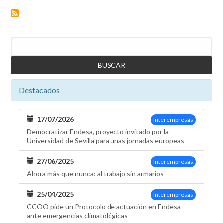
en
las
elecciones
en
Buscar
la
Empresa
de
Alumbrado
Destacados
de
Ceuta
17/07/2026
Interempresas
Democratizar Endesa, proyecto invitado por la
Universidad de Sevilla para unas jornadas europeas
27/06/2025
Interempresas
Ahora más que nunca: al trabajo sin armarios
25/04/2025
Interempresas
CCOO pide un Protocolo de actuación en Endesa
ante emergencias climatológicas