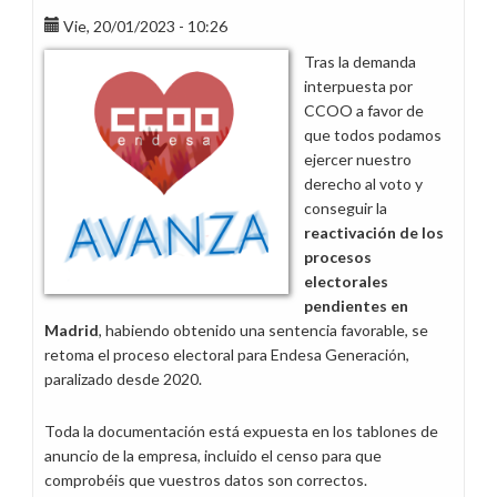
CCOO
Vie, 20/01/2023 - 10:26
desaparecen
Tras la demanda
de
interpuesta por
los
CCOO a favor de
tablones
que todos podamos
de
ejercer nuestro
anuncios
derecho al voto y
de
conseguir la
Madrid
reactivación de los
procesos
electorales
pendientes en
Madrid
, habiendo obtenido una sentencia favorable, se
retoma el proceso electoral para Endesa Generación,
paralizado desde 2020.
Toda la documentación está expuesta en los tablones de
anuncio de la empresa, incluido el censo para que
comprobéis que vuestros datos son correctos.