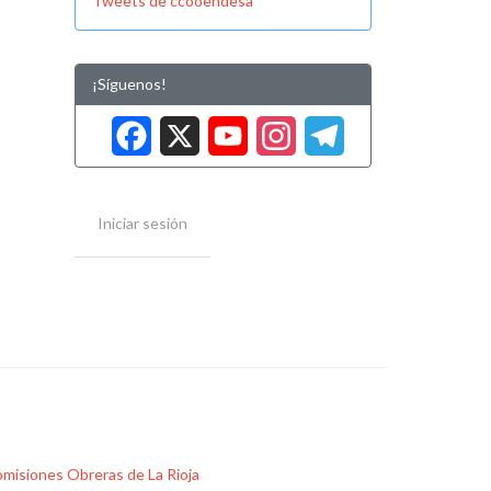
Tweets de ccooendesa
¡Síguenos!
Facebook
X
YouTube
Instag
Tele
Iniciar sesión
misiones Obreras de La Rioja