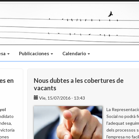
esa
Publicaciones
Calendario
es en
Nous dubtes a les cobertures de
vacants
Vie, 15/07/2016 - 13:43
yol
La Representaci
andidato
Social no podrà f
desa,
l'adequat segui
 victoria
dels processos s
iones
l'empresa no facil