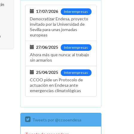
cin
17/07/2026
Interempresas
Democratizar Endesa, proyecto
invitado por la Universidad de
Sevilla para unas jornadas
europeas
a
27/06/2025
Interempresas
Ahora más que nunca: al trabajo
sin armarios
25/04/2025
Interempresas
CCOO pide un Protocolo de
actuación en Endesa ante
emergencias climatológicas
Tweets por @ccooendesa