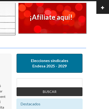
¡Afíliate aquí!
Elecciones sindicales
Endesa 2025 - 2029
Buscar
ó
er
ment
i
Destacados
ita