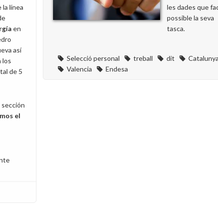
 la línea
les dades que fa
de
possible la seva
rgía
en
tasca.
edro
eva así
Selecció personal
treball
dit
Cataluny
 los
Valencia
Endesa
al de 5
a sección
mos el
ante