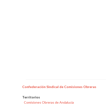
las
elecciones
sindicales
en
Endesa
Energía
en
Alicante
Confederación Sindical de Comisiones Obreras
Territorios
Comisiones Obreras de Andalucía