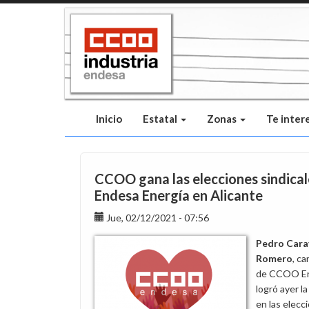
Pasar
al
contenido
principal
Inicio
Estatal
Zonas
Te inter
CCOO gana las elecciones sindical
Endesa Energía en Alicante
Jue, 02/12/2021 - 07:56
Pedro Cara
Romero
, c
de CCOO En
logró ayer la
en las elecc