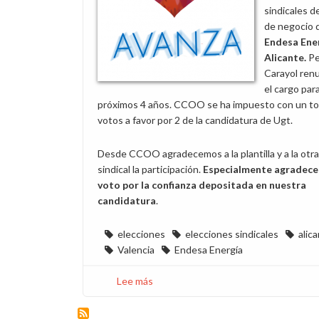
sindicales de
de negocio 
Endesa Ene
Alicante
.
P
Carayol renu
el cargo para
próximos 4 años. CCOO se ha impuesto con un tot
votos a favor por 2 de la candidatura de Ugt.
Desde CCOO agradecemos a la plantilla y a la otr
sindical la participación.
Especialmente agradece
voto por la confianza depositada en nuestra
candidatura
.
elecciones
elecciones sindicales
alic
Valencia
Endesa Energía
Lee más
sobre
CCOO
gana