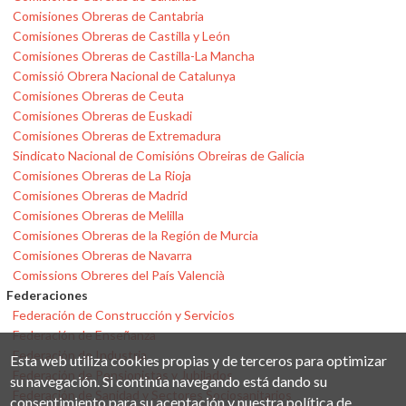
Comisiones Obreras de Cantabria
Comisiones Obreras de Castilla y León
Comisiones Obreras de Castilla-La Mancha
Comissió Obrera Nacional de Catalunya
Comisiones Obreras de Ceuta
Comisiones Obreras de Euskadi
Comisiones Obreras de Extremadura
Sindicato Nacional de Comisións Obreiras de Galicia
Comisiones Obreras de La Rioja
Comisiones Obreras de Madrid
Comisiones Obreras de Melilla
Comisiones Obreras de la Región de Murcia
Comisiones Obreras de Navarra
Comissions Obreres del País Valencià
Federaciones
Federación de Construcción y Servicios
Federación de Enseñanza
Federación de Industria
Esta web utiliza cookies propias y de terceros para optimizar
Federación de Pensionistas y Jubilados
su navegación. Si continúa navegando está dando su
Federación de Sanidad y Sectores Sociosanitarios
consentimiento para su aceptación y nuestra política de