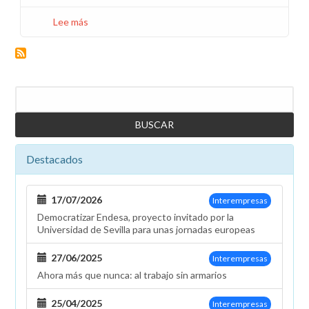
Lee más
sobre
El
cierre
de
los
Buscar
calendarios
de
2023
se
Destacados
realiza
sin
ninguna
17/07/2026
Interempresas
de
Democratizar Endesa, proyecto invitado por la
las
Universidad de Sevilla para unas jornadas europeas
mejoras
solicitadas
27/06/2025
Interempresas
por
Ahora más que nunca: al trabajo sin armarios
la
plantilla
25/04/2025
Interempresas