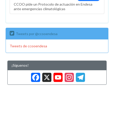
CCOO pide un Protocolo de actuación en Endesa
ante emergencias climatológicas
Tweets por @ccooendesa
Tweets de ccooendesa
¡Síguenos!
Facebook
X
YouTub
Insta
Tele