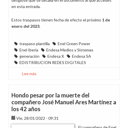
desglose que se detalla en el documento al que accedes
en esta entrada.
Estos traspasos tienen fecha de efecto el próximo
1 de
enero del 2023
.
traspaso plantilla
Enel Green Power
Enel Iberia
Endesa Medios y Sistemas
generación
Endesa X
Endesa SA
EDISTRIBUCION REDES DIGITALES
Lee más
sobre
Acuerdo
de
traspaso
Hondo pesar por la muerte del
de
compañero José Manuel Ares Martínez a
127
los 42 años
trabajadores
entre
Vie, 28/01/2022 - 09:31
empresas
El compañero de Enel