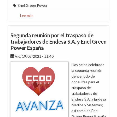
Enel Green Power
Lee más
sobre
Hondo
pesar
por
Segunda reunión por el traspaso de
la
trabajadores de Endesa S.A. y Enel Green
muerte
Power España
del
compañero
Vie, 19/02/2021 - 11:40
José
Hoy se ha celebrado
Manuel
la segunda reunión
Ares
del período de
Martínez
consultas para el
a
traspaso de
los
trabajadores de
42
Endesa S.A. a Endesa
años
Medios y Sistemas;
así como de Enel
Green Power España