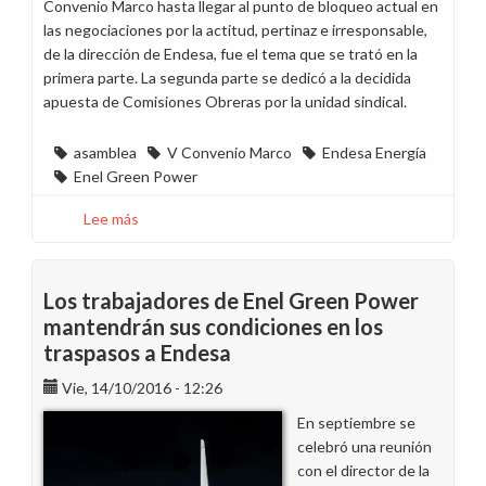
Convenio Marco hasta llegar al punto de bloqueo actual en
las negociaciones por la actitud, pertinaz e irresponsable,
de la dirección de Endesa, fue el tema que se trató en la
primera parte. La segunda parte se dedicó a la decidida
apuesta de Comisiones Obreras por la unidad sindical.
asamblea
V Convenio Marco
Endesa Energía
Enel Green Power
Lee más
sobre
Iniciativas
de
trabajadores
Los trabajadores de Enel Green Power
en
mantendrán sus condiciones en los
la
traspasos a Endesa
asamblea
en
Vie, 14/10/2016 - 12:26
A
En septiembre se
Coruña
celebró una reunión
con el director de la