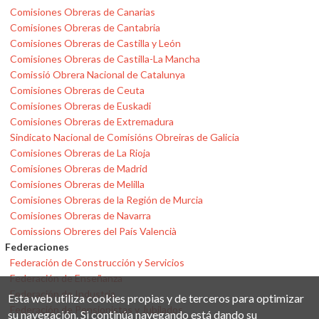
Comisiones Obreras de Canarias
Comisiones Obreras de Cantabria
Comisiones Obreras de Castilla y León
Comisiones Obreras de Castilla-La Mancha
Comissió Obrera Nacional de Catalunya
Comisiones Obreras de Ceuta
Comisiones Obreras de Euskadi
Comisiones Obreras de Extremadura
Sindicato Nacional de Comisións Obreiras de Galicia
Comisiones Obreras de La Rioja
Comisiones Obreras de Madrid
Comisiones Obreras de Melilla
Comisiones Obreras de la Región de Murcia
Comisiones Obreras de Navarra
Comissions Obreres del País Valencià
Federaciones
Federación de Construcción y Servicios
Federación de Enseñanza
Federación de Industria
Esta web utiliza cookies propias y de terceros para optimizar
Federación de Pensionistas y Jubilados
su navegación. Si continúa navegando está dando su