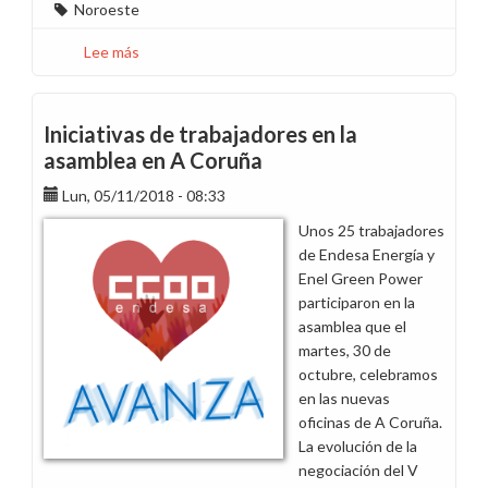
Noroeste
Lee más
sobre
CCOO
Endesa
gana
Iniciativas de trabajadores en la
tres
asamblea en A Coruña
nuevos
Lun, 05/11/2018 - 08:33
delegados
en
Unos 25 trabajadores
Zona
de Endesa Energía y
Noroeste
Enel Green Power
participaron en la
asamblea que el
martes, 30 de
octubre, celebramos
en las nuevas
oficinas de A Coruña.
La evolución de la
negociación del V