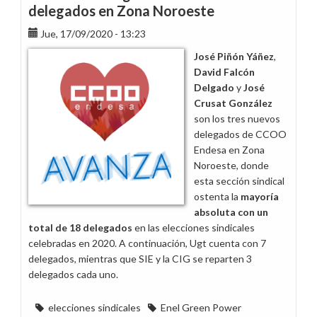
período
delegados en Zona Noroeste
de
Jue, 17/09/2020 - 13:23
consultas
para
José Piñón Yáñez
,
traspasos
David Falcón
de
Delgado
y
José
14
Crusat González
trabajadores
son los tres nuevos
de
delegados de CCOO
Endesa
Endesa en Zona
S.A.
Noroeste, donde
y
esta sección sindical
27
ostenta la
mayoría
Enel
absoluta con un
Green
total de 18 delegados
en las elecciones sindicales
Power
celebradas en 2020. A continuación, Ugt cuenta con 7
delegados, mientras que SIE y la CIG se reparten 3
delegados cada uno.
elecciones sindicales
Enel Green Power