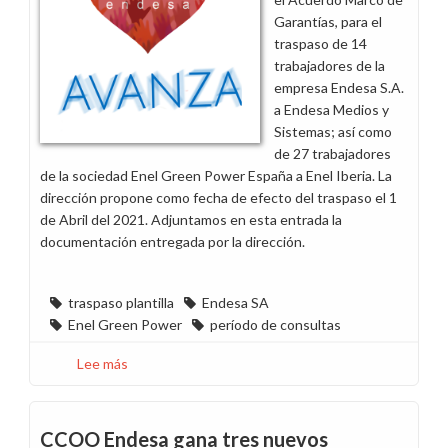
Enel
Garantías, para el
Green
traspaso de 14
Power
trabajadores de la
España
empresa Endesa S.A.
a Endesa Medios y
Sistemas; así como
de 27 trabajadores
de la sociedad Enel Green Power España a Enel Iberia. La
dirección propone como fecha de efecto del traspaso el 1
de Abril del 2021. Adjuntamos en esta entrada la
documentación entregada por la dirección.
traspaso plantilla
Endesa SA
Enel Green Power
período de consultas
Lee más
sobre
Se
inicia
el
CCOO Endesa gana tres nuevos