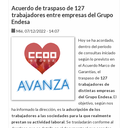
de
Acuerdo de traspaso de 127
los
trabajadores entre empresas del Grupo
calendarios
Endesa
de
2023
Mié, 07/12/2022 - 14:07
se
Hoy se ha acordado,
realiza
dentro del período
sin
de consultas iniciado
ninguna
según lo previsto en
de
el Acuerdo Marco de
las
Garantías, el
mejoras
traspaso de
127
solicitadas
trabajadores de
por
distintas empresas
la
del Grupo Endesa.
El
plantilla
objetivo, según nos
ha informado la dirección, es la
adscripción de los
trabajadores a las sociedades para la que realmente
prestan su actividad laboral
. Se trasladarán conforme al