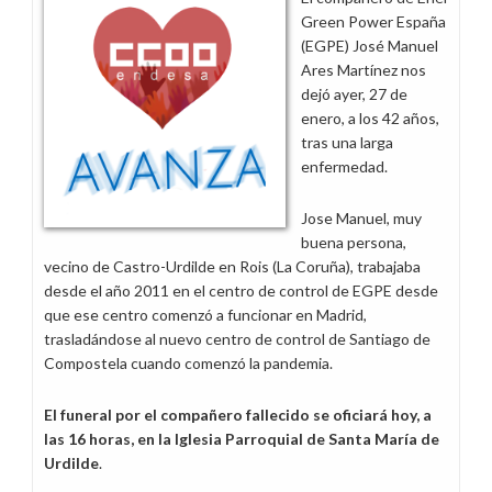
del
Green Power España
Grupo
(EGPE) José Manuel
Endesa
Ares Martínez nos
dejó ayer, 27 de
enero, a los 42 años,
tras una larga
enfermedad.
Jose Manuel, muy
buena persona,
vecino de Castro-Urdilde en Rois (La Coruña), trabajaba
desde el año 2011 en el centro de control de EGPE desde
que ese centro comenzó a funcionar en Madrid,
trasladándose al nuevo centro de control de Santiago de
Compostela cuando comenzó la pandemia.
El funeral por el compañero fallecido se oficiará hoy, a
las 16 horas, en la Iglesia Parroquial de Santa María de
Urdilde
.