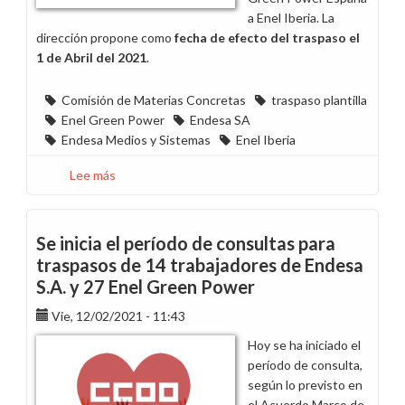
a Enel Iberia. La
dirección propone como
fecha de efecto del traspaso el
1 de Abril del 2021
.
Comisión de Materias Concretas
traspaso plantilla
Enel Green Power
Endesa SA
Endesa Medios y Sistemas
Enel Iberia
Lee más
sobre
Segunda
reunión
por
Se inicia el período de consultas para
el
traspasos de 14 trabajadores de Endesa
traspaso
S.A. y 27 Enel Green Power
de
trabajadores
Vie, 12/02/2021 - 11:43
de
Hoy se ha iniciado el
Endesa
período de consulta,
S.A.
según lo previsto en
y
el Acuerdo Marco de