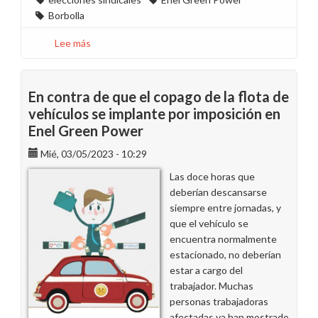
Borbolla
Lee más
sobre
Denunciamos
la
ilegalidad
En contra de que el copago de la flota de
de
vehículos se implante por imposición en
las
Enel Green Power
elecciones
de
Mié, 03/05/2023 - 10:29
Enel
Las doce horas que
Green
deberían descansarse
Power
siempre entre jornadas, y
en
que el vehículo se
Borbolla
encuentra normalmente
(Sevilla)
estacionado, no deberían
el
estar a cargo del
5
trabajador. Muchas
de
personas trabajadoras
junio
afectadas ya han mostrado