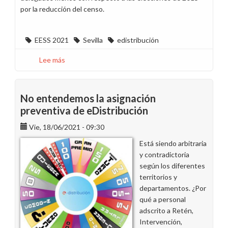
por la reducción del censo.
EESS 2021
Sevilla
edistribución
Lee más
sobre
Incidencias
en
el
No entendemos la asignación
voto
preventiva de eDistribución
por
Vie, 18/06/2021 - 09:30
correo
en
Está siendo arbitraria
las
y contradictoria
elecciones
según los diferentes
en
territorios y
E-
departamentos. ¿Por
Distribución
qué a personal
Comité
adscrito a Retén,
Agrupado
Intervención,
de