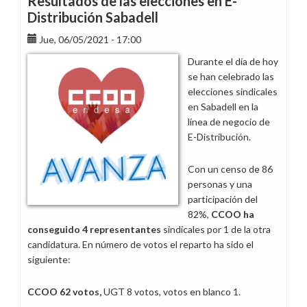
Resultados de las elecciones en E-
5
Distribución Sabadell
a
Jue, 06/05/2021 - 17:00
3
las
Durante el día de hoy
elecciones
se han celebrado las
de
elecciones sindicales
E-
en Sabadell en la
Distribución
línea de negocio de
en
E-Distribución.
Granada
Con un censo de 86
personas y una
participación del
82%,
CCOO ha
conseguido 4 representantes
sindicales por 1 de la otra
candidatura. En número de votos el reparto ha sido el
siguiente:
CCOO 62 votos,
UGT 8 votos, votos en blanco 1.