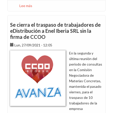
Lee más
sobre
Distribución
en
peligro
Se cierra el traspaso de trabajadores de
de
eDistribución a Enel Iberia SRL sin la
extinción:
firma de CCOO
convocatoria
de
Lun, 27/09/2021 - 12:05
asamblea
En la segunda y
mañana
última reunión del
en
período de consultas
Catalunya
en la Comisión
Negociadora de
Materias Concretas,
mantenida el pasado
viernes, para el
traspaso de 10
trabajadores de la
empresa