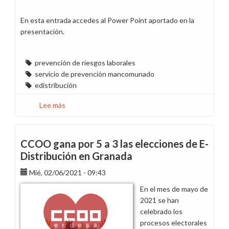
En esta entrada accedes al Power Point aportado en la
presentación.
prevención de riesgos laborales
servicio de prevención mancomunado
edistribución
Lee más
sobre
Pedimos
a
E-
CCOO gana por 5 a 3 las elecciones de E-
Distribución
Distribución en Granada
que
Mié, 02/06/2021 - 09:43
cumpla
con
En el mes de mayo de
lo
2021 se han
acordado
celebrado los
en
procesos electorales
la