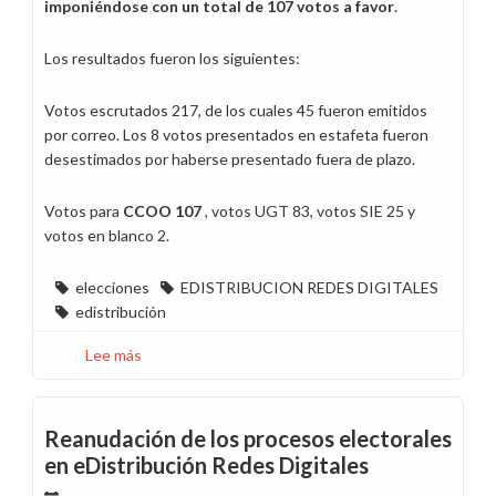
imponiéndose con un total de 107 votos a favor
.
Los resultados fueron los siguientes:
Votos escrutados 217, de los cuales 45 fueron emitidos
por correo. Los 8 votos presentados en estafeta fueron
desestimados por haberse presentado fuera de plazo.
Votos para
CCOO 107
, votos UGT 83, votos SIE 25 y
votos en blanco 2.
elecciones
EDISTRIBUCION REDES DIGITALES
edistribución
Lee más
sobre
CCOO
gana
las
Reanudación de los procesos electorales
elecciones
en eDistribución Redes Digitales
sindicales