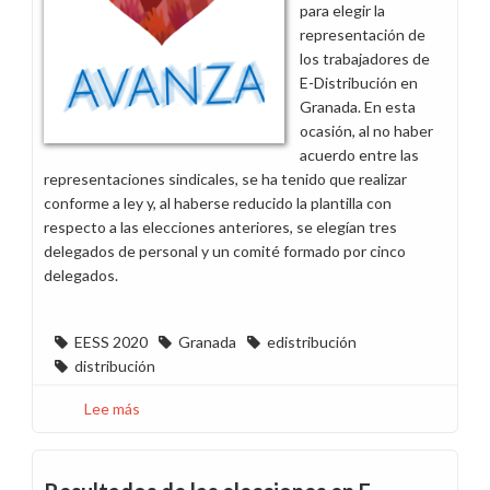
para elegir la
adaptación
representación de
de
los trabajadores de
la
E-Distribución en
evaluación
Granada. En esta
de
ocasión, al no haber
riesgos
acuerdo entre las
y
representaciones sindicales, se ha tenido que realizar
reasigne
conforme a ley y, al haberse reducido la plantilla con
correctamente
respecto a las elecciones anteriores, se elegían tres
a
delegados de personal y un comité formado por cinco
los
delegados.
trabajadores
EESS 2020
Granada
edistribución
distribución
Lee más
sobre
CCOO
gana
por