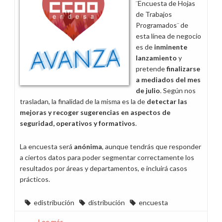
¨Encuesta de Hojas
será
de Trabajos
en
Programados¨ de
papel
esta línea de negocio
para
es de
inminente
garantizar
lanzamiento
y
su
pretende
finalizarse
anonimato
a mediados del mes
de julio
. Según nos
trasladan, la finalidad de la misma es la de
detectar las
mejoras y recoger sugerencias en aspectos de
seguridad, operativos y formativos
.
La encuesta será
anónima
, aunque tendrás que responder
a ciertos datos para poder segmentar correctamente los
resultados por áreas y departamentos, e incluirá casos
prácticos.
edistribución
distribución
encuesta
Lee más
sobre