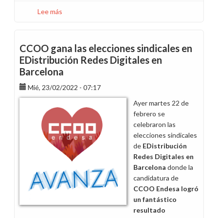
Lee más
sobre
CCOO,
primera
fuerza
CCOO gana las elecciones sindicales en
sindical
EDistribución Redes Digitales en
en
Barcelona
eDistribución
Redes
Mié, 23/02/2022 - 07:17
Digitales
Ayer martes 22 de
en
febrero se
Cataluña
celebraron las
elecciones sindicales
de
EDistribución
Redes Digitales en
Barcelona
donde la
candidatura de
CCOO Endesa logró
un fantástico
resultado