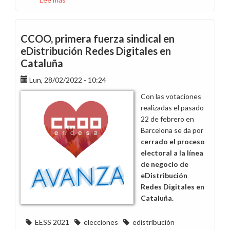
Respondemos
a
las
CCOO, primera fuerza sindical en
consultas
eDistribución Redes Digitales en
recibidas
Cataluña
sobre
la
Lun, 28/02/2022 - 10:24
Encuesta
Con las votaciones
de
realizadas el pasado
Hojas
22 de febrero en
de
Barcelona se da por
Trabajos
cerrado el proceso
Programados
electoral a la línea
de
de negocio de
E-
eDistribución
Distribución
Redes Digitales en
Cataluña.
EESS 2021
elecciones
edistribución