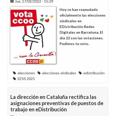
Jue, 17/02/2022 - 15:29
en
EDistribución
Hoy se han reanudado
Redes
oficialmente las elecciones
Digitales
sindicales en
en
EDistribución Redes
Barcelona
Digitales en Barcelona. El
día 22 son las votaciones.
Pedimos tu voto.
elecciones
elecciones sindicales
edistribución
EESS 2021
La dirección en Cataluña rectifica las
asignaciones preventivas de puestos de
trabajo en eDistribución