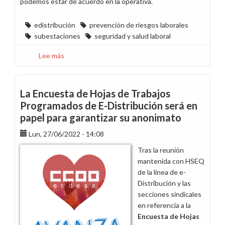
podemos estar de acuerdo en la operativa.
edistribución
prevención de riesgos laborales
subestaciones
seguridad y salud laboral
Lee más
sobre
CCOO
mejora
la
La Encuesta de Hojas de Trabajos
prevención
Programados de E-Distribución será en
de
papel para garantizar su anonimato
accidentes
en
Lun, 27/06/2022 - 14:08
subestaciones
Tras la reunión
mantenida con HSEQ
de la línea de e-
Distribución y las
secciones sindicales
en referencia a la
Encuesta de Hojas