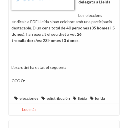
delegats a Lleida
Les eleccions
sindicals a EDE Lleida s’han celebrat amb una participació
destacable. D’un cens total de
40 persones (35 homes i 5
dones)
, han exercit el seu dret a vot
26
treballadors/es
:
23 homes i 3 dones
.
L’escrutini ha estat el següent:
CCOO:
elecciones
edistribución
lleida
lerida
Lee más
sobre
Eleccions
sindicals