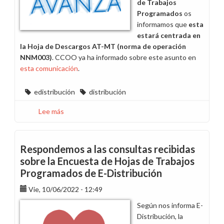
de Trabajos
Programados
os
informamos que
esta
estará centrada en
la Hoja de Descargos AT-MT (norma de operación
NNM003)
. CCOO ya ha informado sobre este asunto en
esta comunicación
.
edistribución
distribución
Lee más
sobre
La
Encuesta
de
Respondemos a las consultas recibidas
Hojas
sobre la Encuesta de Hojas de Trabajos
de
Programados de E-Distribución
Trabajos
Programados
Vie, 10/06/2022 - 12:49
de
Según nos informa E-
E-
Distribución, la
Distribución