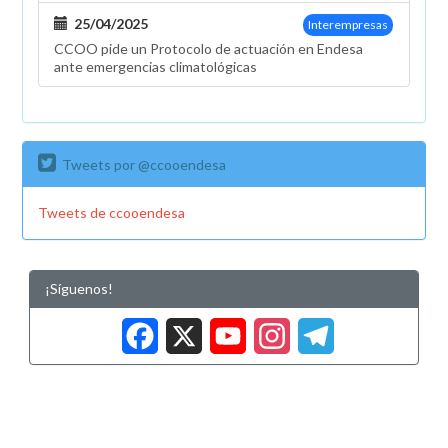
25/04/2025
Interempresas
CCOO pide un Protocolo de actuación en Endesa
ante emergencias climatológicas
Tweets por @ccooendesa
Tweets de ccooendesa
¡Síguenos!
Facebook
X
YouTub
Insta
Tele