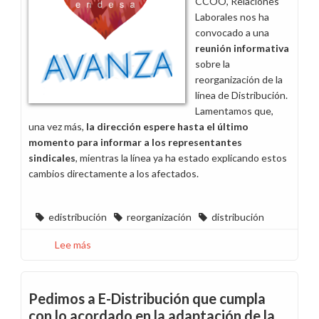
CCOO, Relaciones
Laborales nos ha
convocado a una
reunión informativa
sobre la
reorganización de la
línea de Distribución.
Lamentamos que,
una vez más,
la dirección espere hasta el último
momento para informar a los representantes
sindicales
, mientras la línea ya ha estado explicando estos
cambios directamente a los afectados.
edistribución
reorganización
distribución
Lee más
sobre
Pedimos
mayor
concreción
Pedimos a E-Distribución que cumpla
de
con lo acordado en la adaptación de la