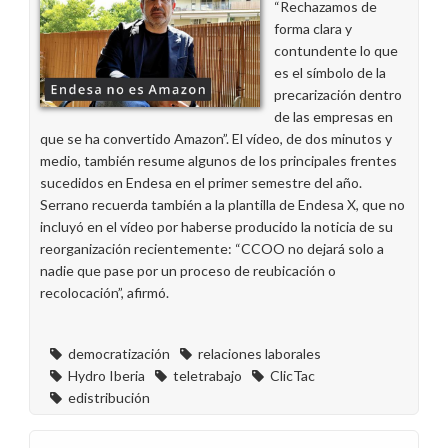
“Rechazamos de
Enel
forma clara y
Iberia
contundente lo que
SRL
es el símbolo de la
sin
precarización dentro
la
de las empresas en
firma
que se ha convertido Amazon”. El vídeo, de dos minutos y
de
medio, también resume algunos de los principales frentes
CCOO
sucedidos en Endesa en el primer semestre del año.
Serrano recuerda también a la plantilla de Endesa X, que no
incluyó en el vídeo por haberse producido la noticia de su
reorganización recientemente: “CCOO no dejará solo a
nadie que pase por un proceso de reubicación o
recolocación”, afirmó.
democratización
relaciones laborales
Hydro Iberia
teletrabajo
ClicTac
edistribución