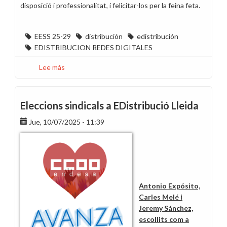
disposició i professionalitat, i felicitar-los per la feina feta.
EESS 25-29
distribución
edistribución
EDISTRIBUCION REDES DIGITALES
Lee más
sobre
CCOO
guanya
les
Eleccions sindicals a EDistribució Lleida
eleccions
Jue, 10/07/2025 - 11:39
d’Endesa
Distribución
Eléctrica,
S.L.
a
Figueres
Antonio Expósito,
i
Carles Melé i
Palafrugell
Jeremy Sánchez,
escollits com a