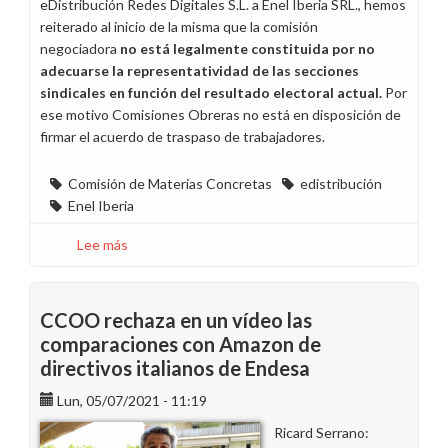
eDistribución Redes Digitales S.L. a Enel Iberia SRL., hemos
reiterado al inicio de la misma que la comisión
negociadora
no está legalmente constituida por no
adecuarse la representatividad de las secciones
sindicales en función del resultado electoral actual.
Por
ese motivo Comisiones Obreras no está en disposición de
firmar el acuerdo de traspaso de trabajadores.
Comisión de Materias Concretas
edistribución
Enel Iberia
Lee más
sobre
Se
cierra
el
CCOO rechaza en un vídeo las
traspaso
comparaciones con Amazon de
de
directivos italianos de Endesa
trabajadores
de
Lun, 05/07/2021 - 11:19
eDistribución
Ricard Serrano:
a