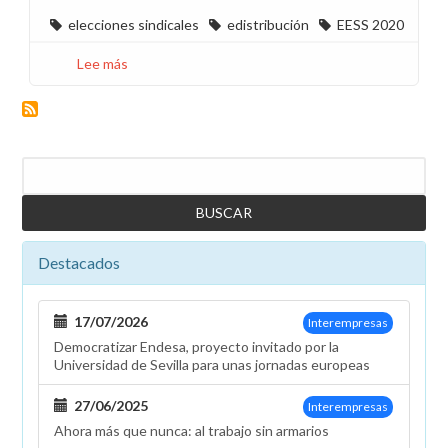
elecciones sindicales
edistribución
EESS 2020
Lee más
sobre
Resultados
de
las
elecciones
Buscar
en
E-
Distribución
Sabadell
Destacados
17/07/2026
Interempresas
Democratizar Endesa, proyecto invitado por la
Universidad de Sevilla para unas jornadas europeas
27/06/2025
Interempresas
Ahora más que nunca: al trabajo sin armarios