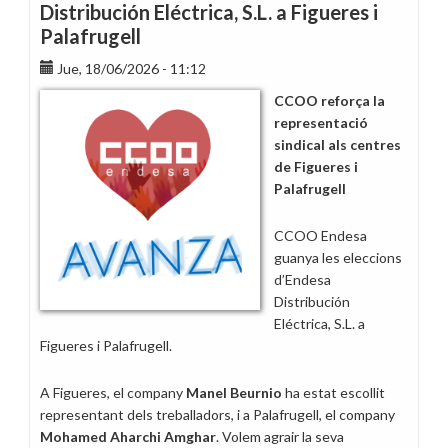
Distribución Eléctrica, S.L. a Figueres i
Palafrugell
Jue, 18/06/2026 - 11:12
CCOO reforça la
representació
sindical als centres
de Figueres i
Palafrugell
CCOO Endesa
guanya les eleccions
d’Endesa
Distribución
Eléctrica, S.L. a
Figueres i Palafrugell.
A Figueres, el company
Manel Beurnio
ha estat escollit
representant dels treballadors, i a Palafrugell, el company
Mohamed Aharchi Amghar
. Volem agrair la seva