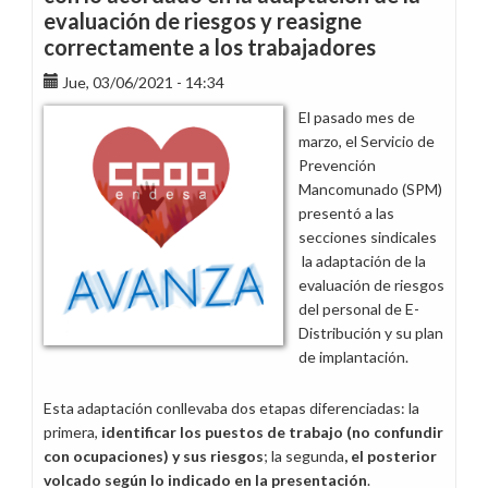
la
evaluación de riesgos y reasigne
reorganización
correctamente a los trabajadores
de
Distribución
Jue, 03/06/2021 - 14:34
El pasado mes de
marzo, el Servicio de
Prevención
Mancomunado (SPM)
presentó a las
secciones sindicales
la adaptación de la
evaluación de riesgos
del personal de E-
Distribución y su plan
de implantación.
Esta adaptación conllevaba dos etapas diferenciadas: la
primera,
identificar los puestos de trabajo (no confundir
con ocupaciones) y sus riesgos
; la segunda
, el posterior
volcado según lo indicado en la presentación
.