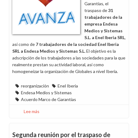
Garantías, el
la
traspaso de
31
firma
trabajadores de la
de
empresa Endesa
CCOO
Medios y Sistemas
S.L. a Enel Iberia SRL
,
así como de
7 trabajadores de la sociedad Enel Iberia
SRL a Endesa Medios y Sistemas S.L.
El objetivo es la
adscripción de los trabajadores a las sociedades para la que
realmente prestan su actividad laboral, así como
homogeneizar la organización de Globales a nivel Iberia.
reorganización
Enel Iberia
Endesa Medios y Sistemas
Acuerdo Marco de Garantías
Lee más
sobre
Acuerdo
de
traspaso
Segunda reunión por el traspaso de