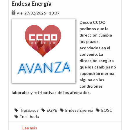
Endesa Energía
Vie, 27/02/2026 - 10:37
Desde CCOO
pedimos que la
dirección cumpla
los plazos
acordados en el
convenio. La
dirección asegura
que los cambios no
supondrán merma
alguna en las
condiciones
laborales y retributivas de los afectados.
Traspasos
EGPE
Endesa Energía
EOSC
Enel Iberia
Lee más
sobre