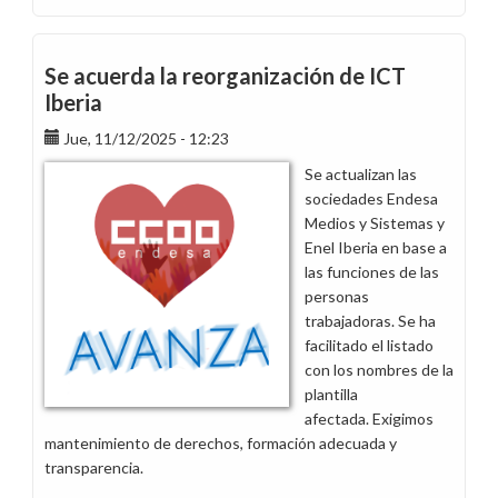
Traspaso
de
trabajadores
Se acuerda la reorganización de ICT
de
Iberia
EGP
Jue, 11/12/2025 - 12:23
y
Endesa
Se actualizan las
Energía
sociedades Endesa
Medios y Sistemas y
Enel Iberia en base a
las funciones de las
personas
trabajadoras. Se ha
facilitado el listado
con los nombres de la
plantilla
afectada. Exigimos
mantenimiento de derechos, formación adecuada y
transparencia.