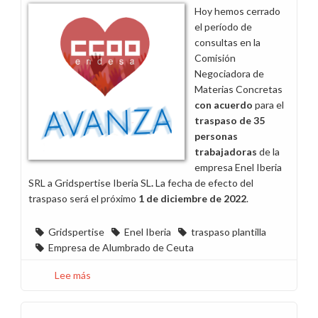
empresas
Hoy hemos cerrado
del
el período de
Grupo
consultas en la
Endesa
Comisión
Negociadora de
Materias Concretas
con
acuerdo
para el
tras
paso de 35
personas
trabajadoras
de la
empresa Enel Iberia
SRL a Gridspertise Iberia SL
.
La fecha de efecto del
traspaso será el próximo
1 de diciembre de 2022
.
Gridspertise
Enel Iberia
traspaso plantilla
Empresa de Alumbrado de Ceuta
Lee más
sobre
Se
acuerda