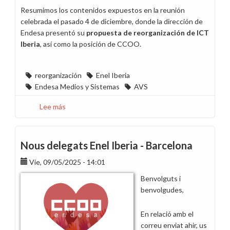
Resumimos los contenidos expuestos en la reunión
celebrada el pasado 4 de diciembre, donde la dirección de
Endesa presentó su
propuesta de reorganización de ICT
Iberia
, así como la posición de CCOO.
reorganización
Enel Iberia
Endesa Medios y Sistemas
AVS
Lee más
sobre
Se
acuerda
la
Nous delegats Enel Iberia - Barcelona
reorganización
Vie, 09/05/2025 - 14:01
de
ICT
Benvolguts i
Iberia
benvolgudes,
En relació amb el
correu enviat ahir, us