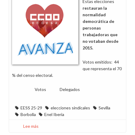
Estas elecciones
restauran la
normalidad
democrática de
personas
trabajadoras que
no votaban desde
2015.
Votos emitidos: 44
que representa el 70
% del censo electoral.
Votos Delegados
EESS 25-29
elecciones sindicales
Sevilla
Borbolla
Enel Iberia
Lee más
sobre
CCOO