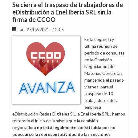
traspasar
Se cierra el traspaso de trabajadores de
35
eDistribución a Enel Iberia SRL sin la
trabajadores
firma de CCOO
de
Enel
Lun, 27/09/2021 - 12:05
Iberia
En la segunda y
SRL
última reunión del
a
período de consultas
la
en la Comisión
nueva
Negociadora de
empresa
Materias Concretas,
Gridspertise
mantenida el pasado
Iberia
viernes, para el
SL
traspaso de 10
trabajadores de la
empresa
eDistribución Redes Digitales S.L. a Enel Iberia SRL., hemos
reiterado al inicio de la misma que la comisión
negociadora
no está legalmente constituida por no
adecuarse la representatividad de las secciones