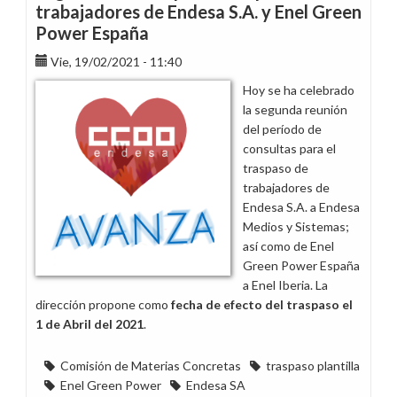
de
trabajadores de Endesa S.A. y Enel Green
trabajadores
Power España
entre
Endesa
Vie, 19/02/2021 - 11:40
Medios
Hoy se ha celebrado
y
la segunda reunión
Sistemas
del período de
SL
consultas para el
y
traspaso de
Enel
trabajadores de
Iberia
Endesa S.A. a Endesa
SRL
Medios y Sistemas;
así como de Enel
Green Power España
a Enel Iberia. La
dirección propone como
fecha de efecto del traspaso el
1 de Abril del 2021
.
Comisión de Materias Concretas
traspaso plantilla
Enel Green Power
Endesa SA