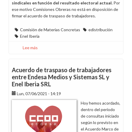
sindicales en función del resultado electoral actual.
Por
ese motivo Comisiones Obreras no está en disposición de
firmar el acuerdo de traspaso de trabajadores.
Comisión de Materias Concretas
edistribución
Enel Iberia
Lee más
sobre
Se
cierra
el
Acuerdo de traspaso de trabajadores
traspaso
entre Endesa Medios y Sistemas SL y
de
Enel Iberia SRL
trabajadores
de
Lun, 07/06/2021 - 14:19
eDistribución
Hoy hemos acordado,
a
dentro del período
Enel
de consultas iniciado
Iberia
según lo previsto en
SRL
el Acuerdo Marco de
sin