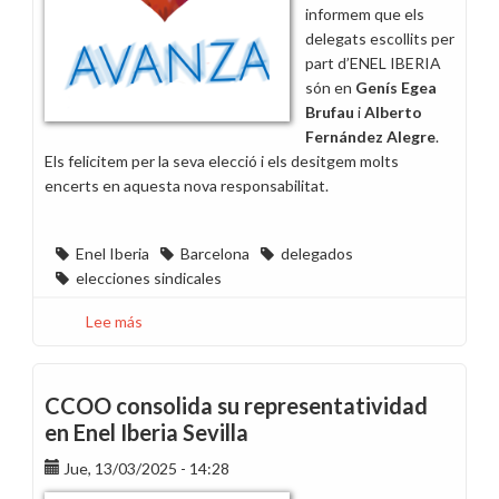
informem que els
delegats escollits per
part d’ENEL IBERIA
són en
Genís Egea
Brufau
i
Alberto
Fernández Alegre
.
Els felicitem per la seva elecció i els desitgem molts
encerts en aquesta nova responsabilitat.
Enel Iberia
Barcelona
delegados
elecciones sindicales
Lee más
sobre
Nous
delegats
Enel
CCOO consolida su representatividad
Iberia
en Enel Iberia Sevilla
-
Jue, 13/03/2025 - 14:28
Barcelona