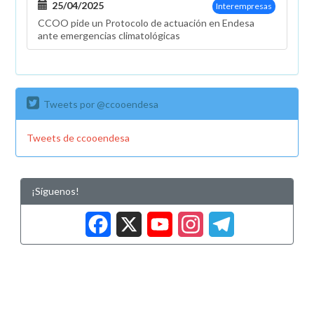
25/04/2025
Interempresas
CCOO pide un Protocolo de actuación en Endesa
ante emergencias climatológicas
Tweets por @ccooendesa
Tweets de ccooendesa
¡Síguenos!
Facebook
X
YouTub
Insta
Tele