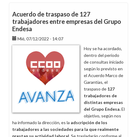
consolida
su
Acuerdo de traspaso de 127
representatividad
trabajadores entre empresas del Grupo
en
Endesa
Enel
Iberia
Mié, 07/12/2022 - 14:07
Sevilla
Hoy se ha acordado,
dentro del período
de consultas iniciado
según lo previsto en
el Acuerdo Marco de
Garantías, el
traspaso de
127
trabajadores de
distintas empresas
del Grupo Endesa.
El
objetivo, según nos
ha informado la dirección, es la
adscripción de los
trabajadores a las sociedades para la que realmente
prestan su actividad laboral
. Se trasladarán conforme al