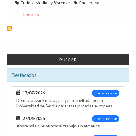
Endesa Medios y Sistemas
Enel Iberia
Lee más
sobre
Segunda
reunión
por
el
Buscar
traspaso
de
trabajadores
de
Destacados
Endesa
S.A.
y
17/07/2026
Interempresas
Enel
Democratizar Endesa, proyecto invitado por la
Green
Universidad de Sevilla para unas jornadas europeas
Power
España
27/06/2025
Interempresas
Ahora más que nunca: al trabajo sin armarios