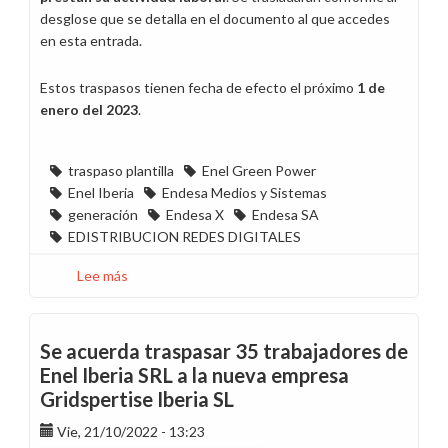
desglose que se detalla en el documento al que accedes
en esta entrada.
Estos traspasos tienen fecha de efecto el próximo
1 de
enero del 2023
.
traspaso plantilla
Enel Green Power
Enel Iberia
Endesa Medios y Sistemas
generación
Endesa X
Endesa SA
EDISTRIBUCION REDES DIGITALES
Lee más
sobre
Acuerdo
de
traspaso
Se acuerda traspasar 35 trabajadores de
de
Enel Iberia SRL a la nueva empresa
127
Gridspertise Iberia SL
trabajadores
entre
Vie, 21/10/2022 - 13:23