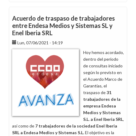
Acuerdo
de
traspaso
Acuerdo de traspaso de trabajadores
de
entre Endesa Medios y Sistemas SL y
127
Enel Iberia SRL
trabajadores
entre
Lun, 07/06/2021 - 14:19
empresas
Hoy hemos acordado,
del
dentro del período
Grupo
de consultas iniciado
Endesa
según lo previsto en
el Acuerdo Marco de
Garantías, el
traspaso de
31
trabajadores de la
empresa Endesa
Medios y Sistemas
S.L. a Enel Iberia SRL
,
así como de
7 trabajadores de la sociedad Enel Iberia
SRL a Endesa Medios y Sistemas S.L.
El objetivo es la