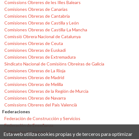
Comissions Obreres de les Illes Balears
Comisiones Obreras de Canarias
Comisiones Obreras de Cantabria
Comisiones Obreras de Castilla y León
Comisiones Obreras de Castilla-La Mancha
Comissió Obrera Nacional de Catalunya
Comisiones Obreras de Ceuta
Comisiones Obreras de Euskadi
Comisiones Obreras de Extremadura
Sindicato Nacional de Comisións Obreiras de Galicia
Comisiones Obreras de La Rioja
Comisiones Obreras de Madrid
Comisiones Obreras de Melilla
Comisiones Obreras de la Región de Murcia
Comisiones Obreras de Navarra
Comissions Obreres del País Valencià
Federaciones
Federación de Construcción y Servicios
Federación de Enseñanza
Federación de Industria
Esta web utiliza cookies propias y de terceros para optimizar
Federación de Pensionistas y Jubilados