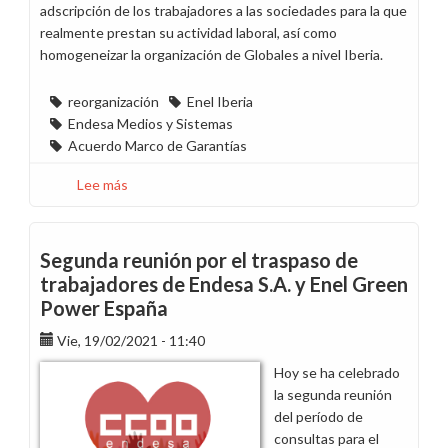
adscripción de los trabajadores a las sociedades para la que
realmente prestan su actividad laboral, así como
homogeneizar la organización de Globales a nivel Iberia.
reorganización
Enel Iberia
Endesa Medios y Sistemas
Acuerdo Marco de Garantías
Lee más
sobre
Acuerdo
de
traspaso
Segunda reunión por el traspaso de
de
trabajadores de Endesa S.A. y Enel Green
trabajadores
Power España
entre
Endesa
Vie, 19/02/2021 - 11:40
Medios
Hoy se ha celebrado
y
la segunda reunión
Sistemas
del período de
SL
consultas para el