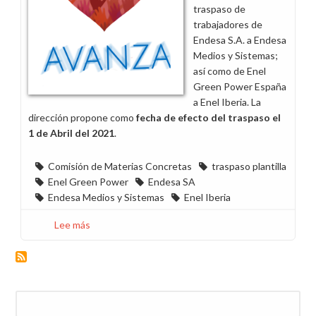
y
traspaso de
Enel
trabajadores de
Iberia
Endesa S.A. a Endesa
SRL
Medios y Sistemas;
así como de Enel
Green Power España
a Enel Iberia. La
dirección propone como
fecha de efecto del traspaso el
1 de Abril del 2021
.
Comisión de Materias Concretas
traspaso plantilla
Enel Green Power
Endesa SA
Endesa Medios y Sistemas
Enel Iberia
Lee más
sobre
Segunda
reunión
por
el
Buscar
traspaso