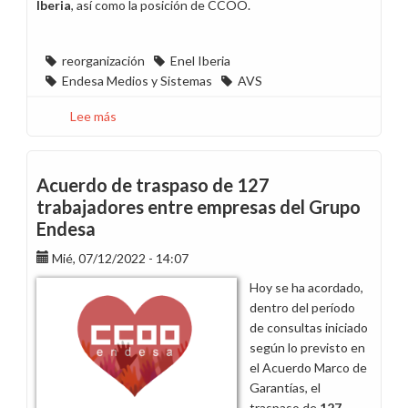
Iberia
, así como la posición de CCOO.
reorganización
Enel Iberia
Endesa Medios y Sistemas
AVS
Lee más
sobre
Se
acuerda
la
Acuerdo de traspaso de 127
reorganización
trabajadores entre empresas del Grupo
de
Endesa
ICT
Iberia
Mié, 07/12/2022 - 14:07
Hoy se ha acordado,
dentro del período
de consultas iniciado
según lo previsto en
el Acuerdo Marco de
Garantías, el
traspaso de
127