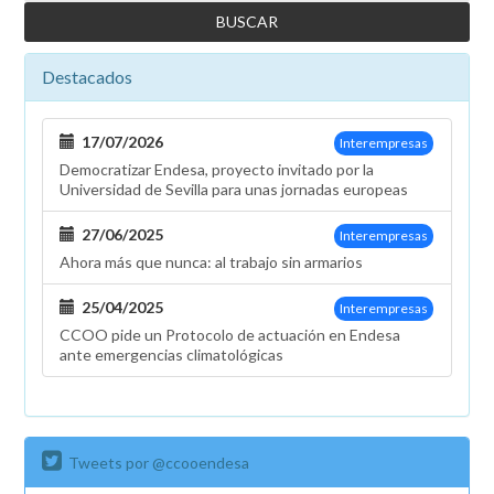
de
trabajadores
de
Destacados
Endesa
S.A.
y
17/07/2026
Interempresas
Enel
Democratizar Endesa, proyecto invitado por la
Green
Universidad de Sevilla para unas jornadas europeas
Power
España
27/06/2025
Interempresas
Ahora más que nunca: al trabajo sin armarios
25/04/2025
Interempresas
CCOO pide un Protocolo de actuación en Endesa
ante emergencias climatológicas
Tweets por @ccooendesa