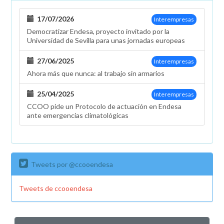
Barcelona
17/07/2026
Interempresas
Democratizar Endesa, proyecto invitado por la
Universidad de Sevilla para unas jornadas europeas
27/06/2025
Interempresas
Ahora más que nunca: al trabajo sin armarios
25/04/2025
Interempresas
CCOO pide un Protocolo de actuación en Endesa
ante emergencias climatológicas
Tweets por @ccooendesa
Tweets de ccooendesa