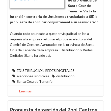
de la provincia de
Santa Cruz de
Tenerife. Vista la
intención contraria de Ugt, hemos trasladado a SIE la
propuesta de solicitar conjuntamente su reanudación.
Cuando todo apuntaba a que por vía judicial se iba a
requerir a la empresa retomar el proceso electoral del
Comité de Centros Agrupados en la provincia de Santa
Cruz de Tenerife de la empresa EDistribución y Redes
Digitales SL, no ha sido así.
EDISTRIBUCION REDES DIGITALES
elecciones sindicales
distribución
Santa Cruz de Tenerife
Lee más
sobre
¿Y
el
anillo
Propuesta de gestión del Pool Centros