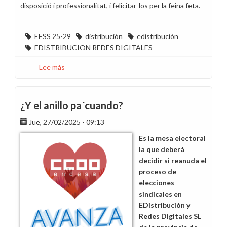
disposició i professionalitat, i felicitar-los per la feina feta.
EESS 25-29
distribución
edistribución
EDISTRIBUCION REDES DIGITALES
Lee más
sobre
CCOO
guanya
les
¿Y el anillo pa´cuando?
eleccions
Jue, 27/02/2025 - 09:13
d’Endesa
Distribución
Es la mesa electoral
Eléctrica,
la que deberá
S.L.
decidir si reanuda el
a
proceso de
Figueres
elecciones
i
sindicales en
Palafrugell
EDistribución y
Redes Digitales SL