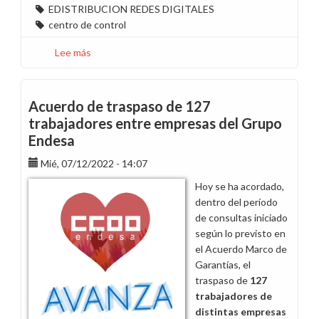
EDISTRIBUCION REDES DIGITALES
centro de control
Lee más
sobre
Propuesta
de
gestión
Acuerdo de traspaso de 127
del
trabajadores entre empresas del Grupo
Pool
Endesa
Centros
de
Mié, 07/12/2022 - 14:07
Control
Hoy se ha acordado,
dentro del período
de consultas iniciado
según lo previsto en
el Acuerdo Marco de
Garantías, el
traspaso de
127
trabajadores de
distintas empresas