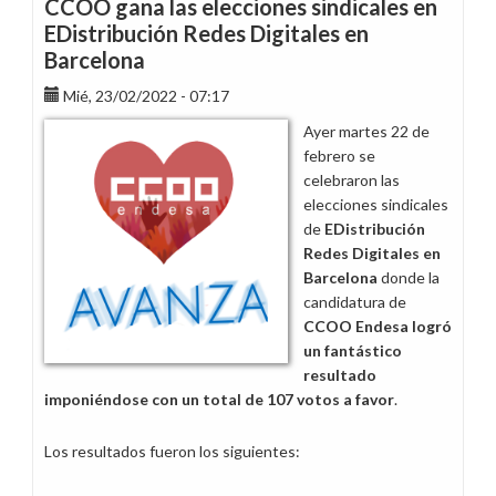
CCOO gana las elecciones sindicales en
de
EDistribución Redes Digitales en
127
Barcelona
trabajadores
entre
Mié, 23/02/2022 - 07:17
empresas
Ayer martes 22 de
del
febrero se
Grupo
celebraron las
Endesa
elecciones sindicales
de
EDistribución
Redes Digitales en
Barcelona
donde la
candidatura de
CCOO Endesa logró
un fantástico
resultado
imponiéndose con un total de 107 votos a favor
.
Los resultados fueron los siguientes: