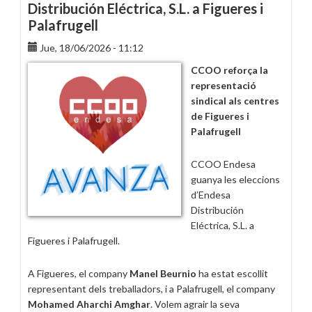
Distribución Eléctrica, S.L. a Figueres i
Palafrugell
Jue, 18/06/2026 - 11:12
CCOO reforça la
representació
sindical als centres
de Figueres i
Palafrugell
CCOO Endesa
guanya les eleccions
d’Endesa
Distribución
Eléctrica, S.L. a
Figueres i Palafrugell.
A Figueres, el company
Manel Beurnio
ha estat escollit
representant dels treballadors, i a Palafrugell, el company
Mohamed Aharchi Amghar
. Volem agrair la seva