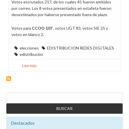
Votos escrutados 217, de los cuales 45 fueron emitidos
por correo. Los 8 votos presentados en estafeta fueron
desestimados por haberse presentado fuera de plazo.
Votos para
CCOO 107
, votos UGT 83, votos SIE 25 y
votos en blanco 2.
elecciones
EDISTRIBUCION REDES DIGITALES
edistribución
Lee más
sobre
CCOO
gana
las
elecciones
Buscar
sindicales
en
EDistribución
Redes
Destacados
Digitales
en