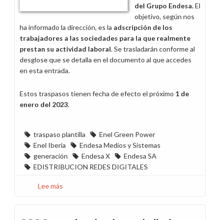
del Grupo Endesa.
El
objetivo, según nos
ha informado la dirección, es la
adscripción de los
trabajadores a las sociedades para la que realmente
prestan su actividad laboral
. Se trasladarán conforme al
desglose que se detalla en el documento al que accedes
en esta entrada.
Estos traspasos tienen fecha de efecto el próximo
1 de
enero del 2023
.
traspaso plantilla
Enel Green Power
Enel Iberia
Endesa Medios y Sistemas
generación
Endesa X
Endesa SA
EDISTRIBUCION REDES DIGITALES
Lee más
sobre
Acuerdo
de
traspaso