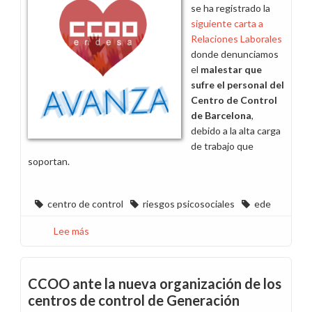
se ha registrado la
siguiente carta a
Relaciones Laborales
donde denunciamos
el
malestar que
sufre el personal del
Centro de Control
de Barcelona
,
debido a la alta carga
de trabajo que
soportan.
centro de control
riesgos psicosociales
ede
Lee más
sobre
Solicitamos
que
la
CCOO ante la nueva organización de los
plantilla
centros de control de Generación
en