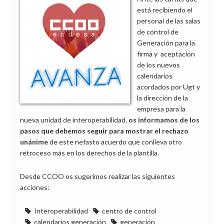
Control
está recibiendo el
personal de las salas
de control de
Generación para la
firma y aceptación
de los nuevos
calendarios
acordados por Ugt y
la dirección de la
empresa para la
nueva unidad de interoperabilidad,
os informamos de los
pasos que debemos seguir para mostrar el rechazo
unánime
de este nefasto acuerdo que conlleva otro
retroceso más en los derechos de la plantilla.
Desde CCOO os sugerimos realizar las siguientes
acciones:
Interoperabilidad
centro de control
calendarios generación
generación