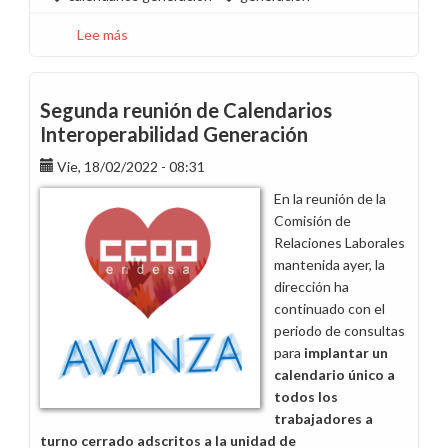
Lee más
sobre
Mostremos
nuestro
rechazo
Segunda reunión de Calendarios
a
Interoperabilidad Generación
los
Vie, 18/02/2022 - 08:31
nuevos
calendarios
En la reunión de la
de
Comisión de
Interoperabilidad
Relaciones Laborales
mantenida ayer, la
dirección ha
continuado con el
periodo de consultas
para
implantar un
calendario único a
todos los
trabajadores a
turno cerrado adscritos a la unidad de