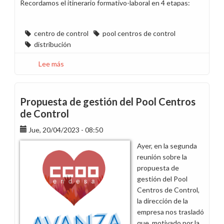
Recordamos el itinerario formativo-laboral en 4 etapas:
centro de control
pool centros de control
distribución
Lee más
sobre
Finaliza
la
negociación
Propuesta de gestión del Pool Centros
de
de Control
la
Jue, 20/04/2023 - 08:50
propuesta
de
Ayer, en la segunda
gestión
reunión sobre la
del
propuesta de
Pool
gestión del Pool
Centros
Centros de Control,
de
la dirección de la
Control
empresa nos trasladó
que, motivado por la