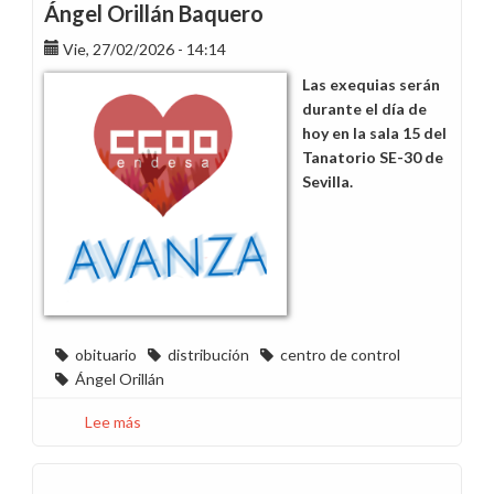
Ángel Orillán Baquero
Vie, 27/02/2026 - 14:14
Las exequias serán
durante el día de
hoy en la sala 15 del
Tanatorio SE-30 de
Sevilla.
obituario
distribución
centro de control
Ángel Orillán
Lee más
sobre
Hondo
pesar