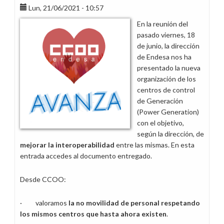
Lun, 21/06/2021 - 10:57
el
Centro
En la reunión del
de
pasado viernes, 18
Control
de junio, la dirección
de
de Endesa nos ha
Barcelona
presentado la nueva
se
organización de los
amplíe
centros de control
de
de Generación
manera
(Power Generation)
considerable
con el objetivo,
según la dirección, de
mejorar la interoperabilidad
entre las mismas. En esta
entrada accedes al documento entregado.
Desde CCOO:
· valoramos
la no movilidad de personal respetando
los mismos centros que hasta ahora existen
.