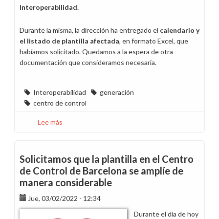
Interoperabilidad.
Durante la misma, la dirección ha entregado el
calendario
y
el listado de plantilla afectada
, en formato Excel, que
habíamos solicitado. Quedamos a la espera de otra
documentación que consideramos necesaria.
Interoperabilidad
generación
centro de control
Lee más
sobre
Segunda
reunión
de
Solicitamos que la plantilla en el Centro
Calendarios
de Control de Barcelona se amplíe de
Interoperabilidad
manera considerable
Generación
Jue, 03/02/2022 - 12:34
Durante el día de hoy