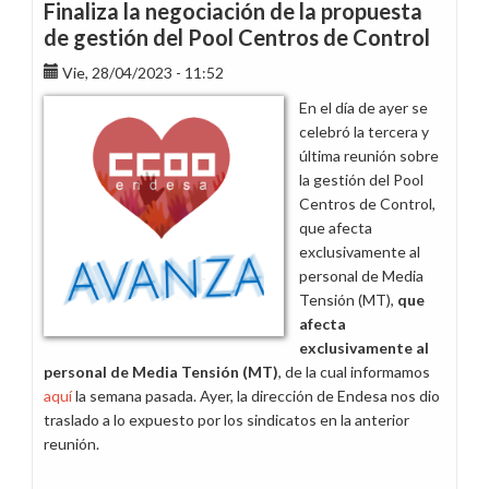
por
Finaliza la negociación de la propuesta
el
de gestión del Pool Centros de Control
fallecimiento
Vie, 28/04/2023 - 11:52
de
Ángel
En el día de ayer se
Orillán
celebró la tercera y
Baquero
última reunión sobre
la gestión del Pool
Centros de Control,
que afecta
exclusivamente al
personal de Media
Tensión (MT),
que
afecta
exclusivamente al
personal de Media Tensión (MT)
, de la cual informamos
aquí
la semana pasada. Ayer, la dirección de Endesa nos dio
traslado a lo expuesto por los sindicatos en la anterior
reunión.