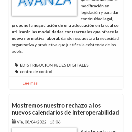
modificación en
legislación y para dar
continuidad legal,
propone la negociación de una adecuación en la cual se
utilizarán las modalidades contractuales que ofrece la
nueva normativa laboral
, dando respuesta a la necesidad
organizativa y productiva que justifica la existencia de los
pools.
EDISTRIBUCION REDES DIGITALES
centro de control
Lee más
sobre
Propuesta
de
gestión
Mostremos nuestro rechazo a los
del
nuevos calendarios de Interoperabilidad
Pool
Vie, 08/04/2022 - 13:06
Centros
de
Ante las cartas que