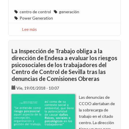
centro de control
generación
Power Generation
Lee más
sobre
CCOO
ante
la
La Inspección de Trabajo obliga a la
nueva
dirección de Endesa a evaluar los riesgos
organización
psicosociales de los trabajadores del
de
Centro de Control de Sevilla tras las
los
denuncias de Comisiones Obreras
centros
de
Vie, 19/01/2018 - 10:07
control
Las denuncias de
de
CCOO alertaban de
Generación
la sobrecarga de
trabajo en el citado
centro. La dirección
tiene un mes para