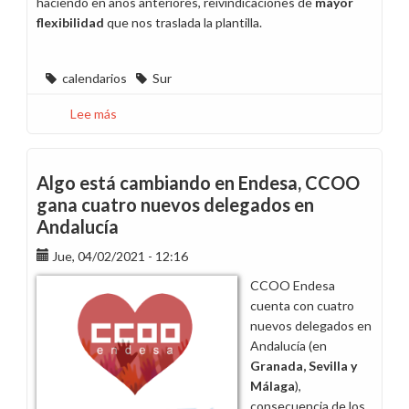
haciendo en años anteriores, reivindicaciones de
mayor
flexibilidad
que nos traslada la plantilla.
calendarios
Sur
Lee más
sobre
Horarios
y
calendarios
Algo está cambiando en Endesa, CCOO
laborales
gana cuatro nuevos delegados en
de
Andalucía
2025
en
Jue, 04/02/2021 - 12:16
zona
CCOO Endesa
Sur
cuenta con cuatro
nuevos delegados en
Andalucía (en
Granada, Sevilla y
Málaga
),
consecuencia de los