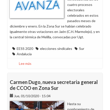
cuatro procesos
electorales
celebrados en estos
pasados meses de
diciembre y enero. En la Zona Sur se habían celebrado
igualmente otras votaciones en Jaén (C.H. Marmolejo), y en
la central térmica de Melilla, convocadas por Ugt.
EESS 2020
elecciones sindicales
Sur
Andalucía
Lee más
sobre
Algo
está
cambiando
Carmen Dugo, nueva secretaria general
en
de CCOO en Zona Sur
Endesa,
Jue, 01/10/2020 - 15:04
CCOO
gana
Hasta su
cuatro
nombramiento de