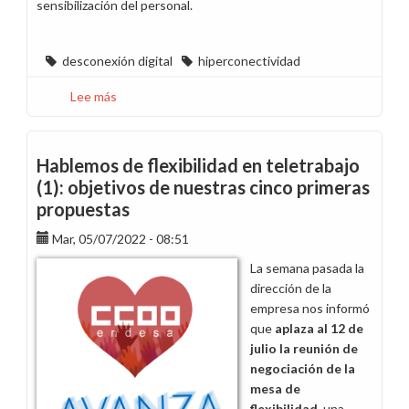
sensibilización del personal.
desconexión digital
hiperconectividad
Lee más
sobre
Desconecta
tus
dispositivos
Hablemos de flexibilidad en teletrabajo
y
(1): objetivos de nuestras cinco primeras
notificaciones
propuestas
en
verano
Mar, 05/07/2022 - 08:51
La semana pasada la
dirección de la
empresa nos informó
que
aplaza al 12 de
julio
la reunión de
negociación de la
mesa de
flexibilidad,
una