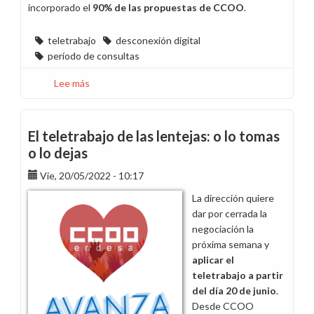
incorporado el
90% de las propuestas de CCOO
.
teletrabajo
desconexión digital
período de consultas
Lee más
sobre
El
teletrabajo
se
El teletrabajo de las lentejas: o lo tomas
implantará
o lo dejas
el
Vie, 20/05/2022 - 10:17
20
de
La dirección quiere
junio
dar por cerrada la
ante
negociación la
la
próxima semana y
falta
aplicar el
de
teletrabajo a partir
acuerdo
del día 20 de junio
.
con
Desde CCOO