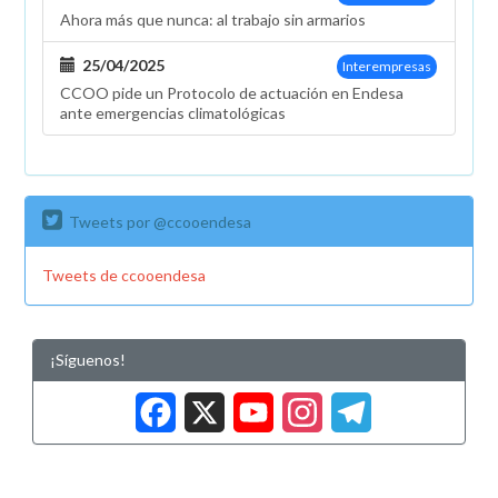
Ahora más que nunca: al trabajo sin armarios
25/04/2025
Interempresas
CCOO pide un Protocolo de actuación en Endesa
ante emergencias climatológicas
Tweets por @ccooendesa
Tweets de ccooendesa
¡Síguenos!
Facebook
X
YouTub
Insta
Tele