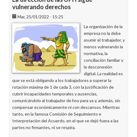
el
vulnerando derechos
47,6
Mar, 25/01/2022 - 15:25
%
de
La organización de la
la
empresa no la debe
plantilla
asumir el trabajador, y
siga
menos vulnerando la
siendo
normativa, la
excluida
conciliación familiar y
del
la desconexión
teletrabajo
digital. La realidad es
que se está obligando a los trabajadores a superar la
rotación máxima de 1 de cada 3, con la justificación de
cubrir incapacidades temporales y ausencias,
comunicándolo al trabajador de hoy para ya y, además, sin
compensar económicamente ni con descansos. Mientras
tanto, en la famosa Comisión de Seguimiento e
Interpretación del Acuerdo, en el que se dejó fuera a las
partes no firmantes, ni se respira.