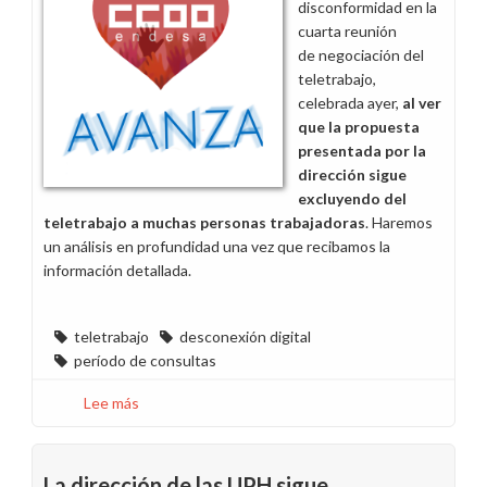
disconformidad en la
de
cuarta reunión
la
de negociación del
plantilla
teletrabajo,
celebrada ayer,
al ver
que la propuesta
presentada por la
dirección sigue
excluyendo del
teletrabajo a muchas personas trabajadoras
. Haremos
un análisis en profundidad una vez que recibamos la
información detallada.
teletrabajo
desconexión digital
período de consultas
Lee más
sobre
Es
inaceptable
que
La dirección de las UPH sigue