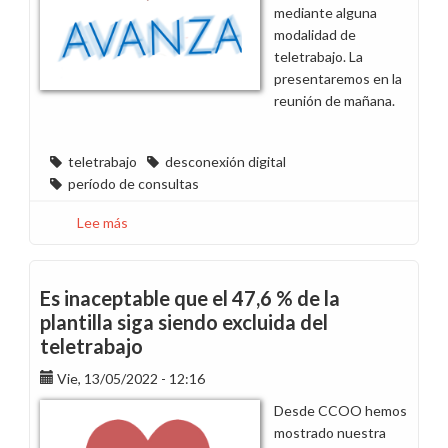
mediante alguna
modalidad de
teletrabajo. La
presentaremos en la
reunión de mañana.
teletrabajo
desconexión digital
período de consultas
Lee más
sobre
Publicamos
nuestra
propuesta
Es inaceptable que el 47,6 % de la
para
plantilla siga siendo excluida del
hacer
teletrabajo
extensivo
el
Vie, 13/05/2022 - 12:16
teletrabajo
Desde CCOO hemos
al
mostrado nuestra
100%