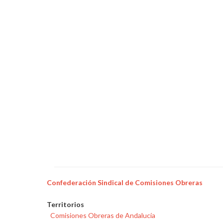
garantiza
el
poder
adquisitivo
y
los
beneficios
sociales
Confederación Sindical de Comisiones Obreras
Territorios
Comisiones Obreras de Andalucía