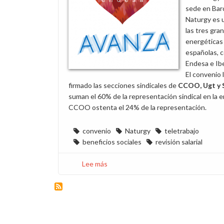
sede en Bar
Naturgy es 
las tres gra
energéticas
españolas, 
Endesa e Ibe
El convenio 
firmado las secciones sindicales de
CCOO, Ugt y 
suman el 60% de la representación sindical en la 
CCOO ostenta el 24% de la representación.
convenio
Naturgy
teletrabajo
beneficios sociales
revisión salarial
Lee más
sobre
El
nuevo
convenio
de
Naturgy