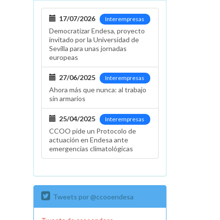
17/07/2026
Interempresas
Democratizar Endesa, proyecto
invitado por la Universidad de
Sevilla para unas jornadas
europeas
27/06/2025
Interempresas
Ahora más que nunca: al trabajo
sin armarios
25/04/2025
Interempresas
CCOO pide un Protocolo de
actuación en Endesa ante
emergencias climatológicas
Tweets por @ccooendesa