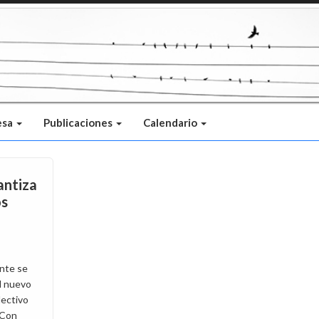
esa
Publicaciones
Calendario
antiza
os
nte se
l nuevo
lectivo
 Con