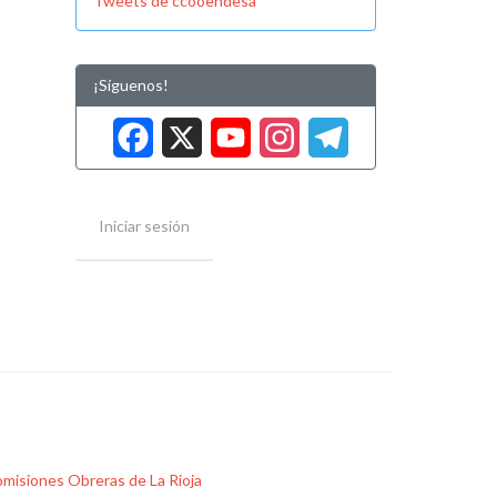
Tweets de ccooendesa
¡Síguenos!
Facebook
X
YouTube
Instag
Tele
Iniciar sesión
misiones Obreras de La Rioja