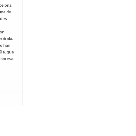
celona,
una de
ndes
con
rdrola.
lo han
Sie
, que
empresa.