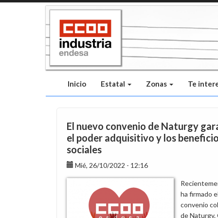
Pasar
al
contenido
principal
Inicio
Estatal
Zonas
Te inter
El nuevo convenio de Naturgy gar
el poder adquisitivo y los benefici
sociales
Mié, 26/10/2022 - 12:16
Recienteme
ha firmado e
convenio co
de Naturgy.