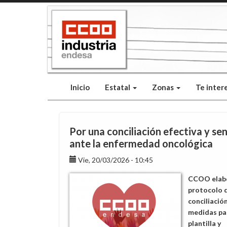
Pasar
al
contenido
principal
Inicio
Estatal
Zonas
Te inter
Por una conciliación efectiva y sen
ante la enfermedad oncológica
Vie, 20/03/2026 - 10:45
CCOO elab
protocolo 
conciliació
medidas par
plantilla y