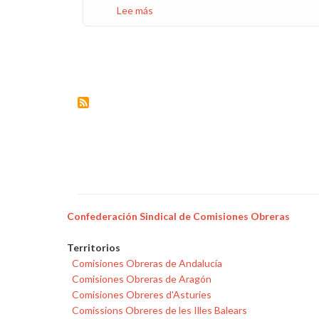
Lee más
sobre
La
ley
reconoce
como
causa
de
incapacidad
las
reglas
dolorosas
Confederación Sindical de Comisiones Obreras
Territorios
Comisiones Obreras de Andalucía
Comisiones Obreras de Aragón
Comisiones Obreres d'Asturies
Comissions Obreres de les Illes Balears