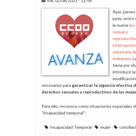
Vie, 02/06/2023 - 12:58
sensible
ante
Ayer, jueves
la
junio, entró 
enfermedad
la nueva
ley
oncológica
sexual y
reproductiva
interrupción
voluntaria d
embarazo
. 
tiene por ob
introducir la
modificacio
necesarias para
garantizar la vigencia efectiva d
derechos sexuales y reproductivos de las muje
Para ello, reconoce como situaciones especiales 
"incapacidad temporal":
Incapacidad Temporal
mujer
conciliac