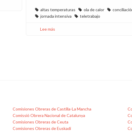
altas temperaturas
ola de calor
conciliació
jornada intensiva
teletrabajo
Lee más
sobre
Solicitamos
flexibilidad
en
situaciones
de
altas
temperaturas
excepcionales
y
adelantar
la
jornada
Comisiones Obreras de Castilla-La Mancha
Co
intensiva
Comissió Obrera Nacional de Catalunya
Co
al
Comisiones Obreras de Ceuta
Co
15
Comisiones Obreras de Euskadi
Co