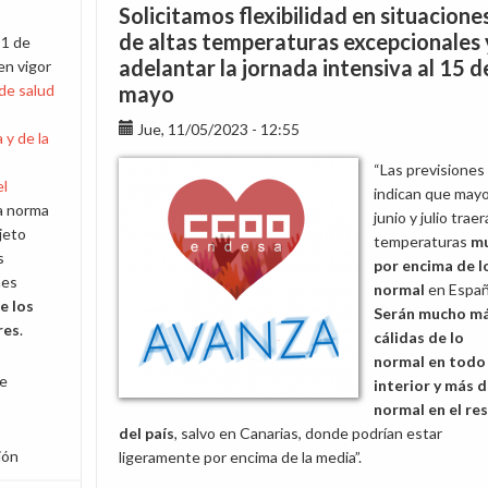
Guía
Solicitamos flexibilidad en situacione
de
de altas temperaturas excepcionales 
 1 de
Conciliación
adelantar la jornada intensiva al 15 d
en vigor
de
 de salud
mayo
CCOO
Endesa
Jue, 11/05/2023 - 12:55
 y de la
“Las previsiones
el
indican que mayo
La norma
junio y julio trae
jeto
temperaturas
m
s
por encima de l
nes
normal
en Españ
e los
Serán mucho m
res
.
cálidas de lo
normal en todo 
de
interior y más d
normal en el re
del país
, salvo en Canarias, donde podrían estar
ión
ligeramente por encima de la media”.