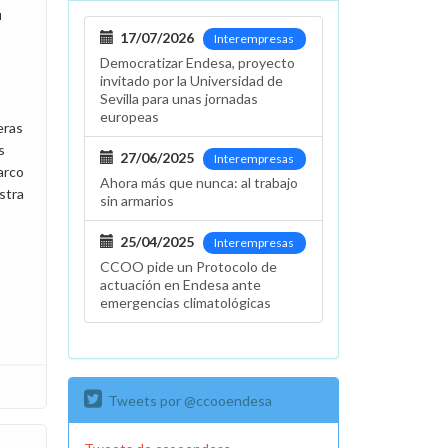
u
17/07/2026
Interempresas
Democratizar Endesa, proyecto
invitado por la Universidad de
Sevilla para unas jornadas
europeas
eras
s
27/06/2025
Interempresas
arco
Ahora más que nunca: al trabajo
stra
sin armarios
25/04/2025
Interempresas
CCOO pide un Protocolo de
actuación en Endesa ante
emergencias climatológicas
Tweets por @ccooendesa