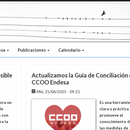
esa
Publicaciones
Calendario
sible
Actualizamos la Guía de Conciliación
CCOO Endesa
Mié, 25/06/2025 - 09:21
ora un
Es una herrami
de
clara y práctica
n con
promueve el
a la
conocimiento d
las medidas de