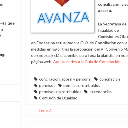
con
conciliación y s
acceso.
 —la que
La Secretaría de
an
Igualdad de
y
Comisiones Obr
en Endesa ha actualizado la Guía de Conciliación con la
medidas en vigor tras la aprobación del VI Convenio M
ng.
de Endesa. Está disponible para toda la plantilla en nue
página web.
Aquí accedes a la Guía de Conciliación
.
conciliación laboral y personal
conciliación
permisos
permisos retribuidos
permisos no retribuidos
excedencias
Comisión de Igualdad
Lee más
sobre
Actualizamos
la