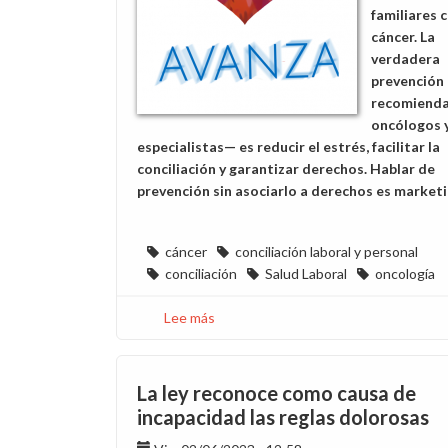
familiares 
cáncer. La
verdadera
prevención
recomiend
oncólogos 
especialistas— es reducir el estrés, facilitar la
conciliación y garantizar derechos. Hablar de
prevención sin asociarlo a derechos es marketi
cáncer
conciliación laboral y personal
conciliación
Salud Laboral
oncología
Lee más
sobre
Por
una
conciliación
La ley reconoce como causa de
efectiva
incapacidad las reglas dolorosas
y